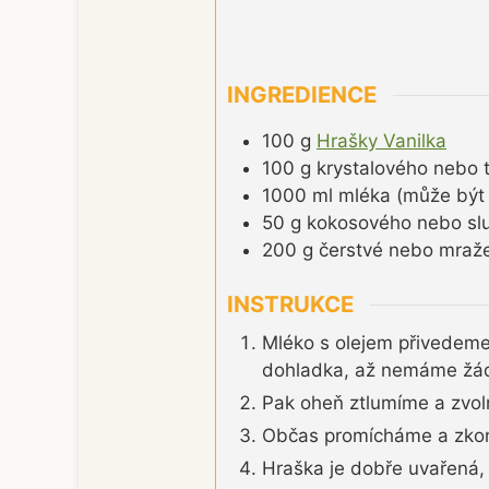
INGREDIENCE
100
g
Hrašky Vanilka
100
g
krystalového nebo 
1000
ml
mléka (může být 
50
g
kokosového nebo slu
200
g
čerstvé nebo mraže
INSTRUKCE
Mléko s olejem přivedeme
dohladka, až nemáme žád
Pak oheň ztlumíme a zvol
Občas promícháme a zkont
Hraška je dobře uvařená, 