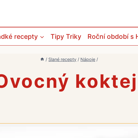
adké recepty
Tipy Triky
Roční období s 
/
Slané recepty
/
Nápoje
/
Ovocný koktej