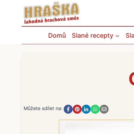
Přeskočit
na
obsah
Domů
Slané recepty
Sl
Můžete sdílet na: