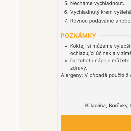
Necháme vychladnout.
Vychladnutý krém vyšlehá
Rovnou podáváme anebo 
POZNÁMKY
Koktejl si můžeme vylepši
ochlazující účinek a v zi
Do tohoto nápoje můžete p
zdravý.
Alergeny: V případě použití ž
Bílkovina, Borůvky,