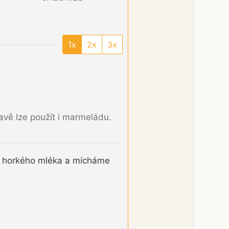
1x
2x
3x
ravě lze použít i marmeládu.
o horkého mléka a mícháme