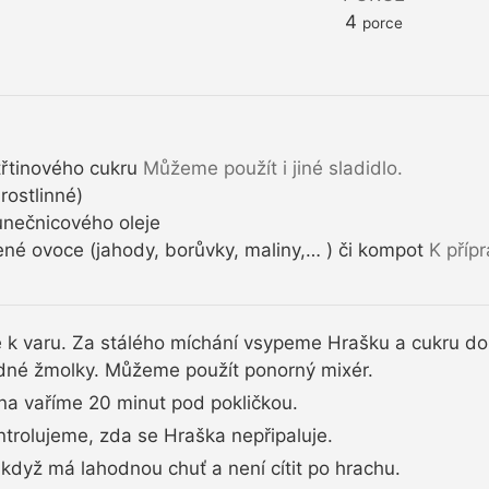
4
porce
třtinového cukru
Můžeme použít i jiné sladidlo.
rostlinné)
nečnicového oleje
né ovoce (jahody, borůvky, maliny,… ) či kompot
K příp
 k varu. Za stálého míchání vsypeme Hrašku a cukru d
né žmolky. Můžeme použít ponorný mixér.
na vaříme 20 minut pod pokličkou.
rolujeme, zda se Hraška nepřipaluje.
když má lahodnou chuť a není cítit po hrachu.