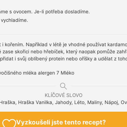
me s ovocem. Je-li potřeba dosladíme.
vychladíme.
t i kořením. Například v létě je vhodné používat karda
mě zase skořici nebo hřebíček, který naopak pomůže zahř
řidat i svůj oblíbený protein nebo oříšky a udělat z to
ivočišného mléka alergen 7 Mléko
KLÍČOVÉ SLOVO
 Hraška, Hraška Vanilka, Jahody, Léto, Maliny, Nápoj, Ov
Vyzkoušeli jste tento recept?