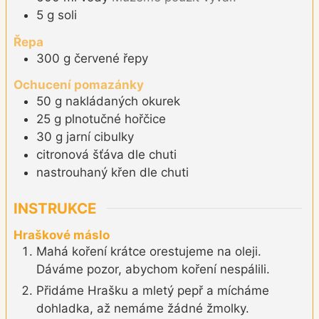
5
g
soli
Řepa
300
g
červené řepy
Ochucení pomazánky
50
g
nakládaných okurek
25
g
plnotučné hořčice
30
g
jarní cibulky
citronová šťáva dle chuti
nastrouhaný křen dle chuti
INSTRUKCE
Hraškové máslo
Mahá koření krátce orestujeme na oleji.
Dáváme pozor, abychom koření nespálili.
Přidáme Hrašku a mletý pepř a mícháme
dohladka, až nemáme žádné žmolky.