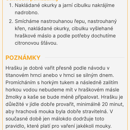
Nakládané okurky a jarní cibulku nakrájíme
nadrobno.
Smícháme nastrouhanou řepu, nastrouhaný
křen, nakládané okurky, cibulku vyšlehané
hraškové máslo a podle potřeby dochutíme
citronovou šťávou.
POZNÁMKY
Hrašku je dobré vařit přesně podle návodu v
titanovém hrnci anebo v hrnci se silným dnem.
Promícháním s horkým tukem a následně zalitím
horkou vodou nebudeme mít v hraškovém másle
žmolky a kaše se bude méně připalovat. Hrašku je
důležité v jídle dobře provařit, minimálně 20 minut,
aby hrachová mouka byla dobře stravitelná. V
současné době jen málokdo dodržuje toto
pravidlo, které platí pro vaření jakékoli mouky.