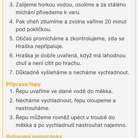
Zalijeme horkou vodou, osolíme a za stálého
míchání přivedeme k varu.
Pak oheň ztlumíme a zvolna vaříme 20 minut
pod pokličkou.
Občas promícháme a zkontrolujeme, zda se
Hraška nepřipaluje.
Hraška je dobře uvařená, když má lahodnou
chuť a není cítit po hrachu.
Důkladně vyšleháme a necháme vychladnout.
Příprava řepy
Řepu uvaříme ve slané vodě do měkka.
Necháme vychladnout, řepu oloupeme a
nastrouháme.
Řepu můžeme rovněž upéct v troubě do
měkka a po vychladnutí nastrouhat najemno.
Ochucení pomazánky