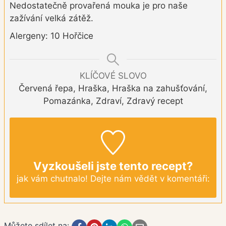
Nedostatečně provařená mouka je pro naše
zažívání velká zátěž.
Alergeny: 10 Hořčice
KLÍČOVÉ SLOVO
Červená řepa, Hraška, Hraška na zahušťování,
Pomazánka, Zdraví, Zdravý recept
Vyzkoušeli jste tento recept?
jak vám chutnalo! Dejte nám vědět v komentáři:
Můžete sdílet na: