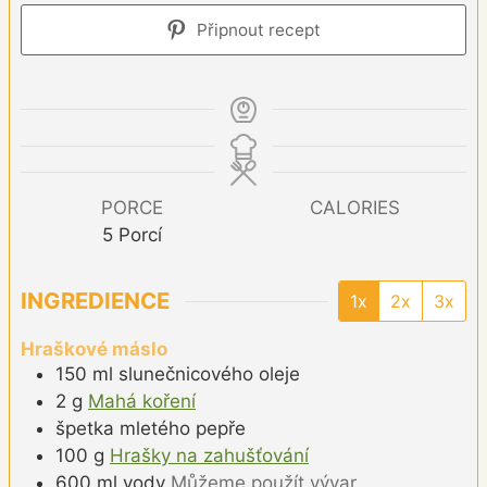
Připnout recept
PORCE
CALORIES
5
Porcí
INGREDIENCE
1x
2x
3x
Hraškové máslo
150
ml
slunečnicového oleje
2
g
Mahá koření
špetka
mletého pepře
100
g
Hrašky na zahušťování
600
ml
vody
Můžeme použít vývar.