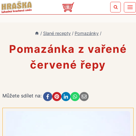
Přeskočit
na
obsah
/
Slané recepty
/
Pomazánky
/
Pomazánka z vařené
červené řepy
Můžete sdílet na: