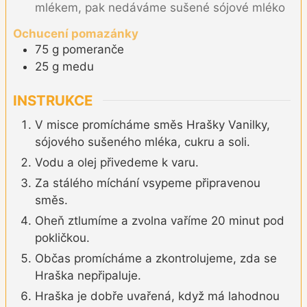
mlékem, pak nedáváme sušené sójové mléko
Ochucení pomazánky
75
g
pomeranče
25
g
medu
INSTRUKCE
V misce promícháme směs Hrašky Vanilky,
sójového sušeného mléka, cukru a soli.
Vodu a olej přivedeme k varu.
Za stálého míchání vsypeme připravenou
směs.
Oheň ztlumíme a zvolna vaříme 20 minut pod
pokličkou.
Občas promícháme a zkontrolujeme, zda se
Hraška nepřipaluje.
Hraška je dobře uvařená, když má lahodnou