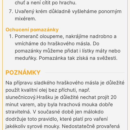
chuť a není cítit po hrachu.
Uvařený krém důkladně vyšleháme ponorným
mixérem.
Ochucení pomazánky
Pomeranč oloupeme, nakrájíme nadrobno a
vmícháme do hraškového másla. Do
pomazánky můžeme přidat i lístky máty nebo
meduňky. Pomazánka tak získá na svěžesti.
POZNÁMKY
Na přípravu sladkého hraškového másla je důležité
použít kvalitní olej bez příchuti, např.
slunečnicový.
Hrašku je důležité nechat projít 20
minut varem, aby byla hrachová mouka dobře
stravitelná. V současné době jen málokdo
dodržuje toto pravidlo, které platí pro vaření
jakékoliv syrové mouky. Nedostatečně provařená