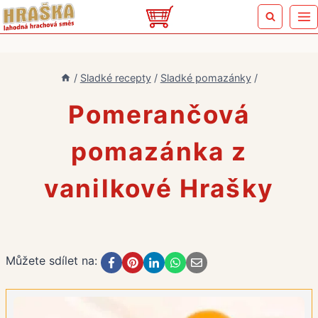
Přeskočit
na
obsah
/
Sladké recepty
/
Sladké pomazánky
/
Pomerančová
pomazánka z
vanilkové Hrašky
Můžete sdílet na: