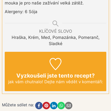
mouka je pro naše zažívání velká zátěž.
Alergeny: 6 Sója
KLÍČOVÉ SLOVO
Hraška, Krém, Med, Pomazánka, Pomeranč,
Sladké
Vyzkoušeli jste tento recept?
jak vám chutnalo! Dejte nám vědět v komentáři:
Můžete sdílet na: