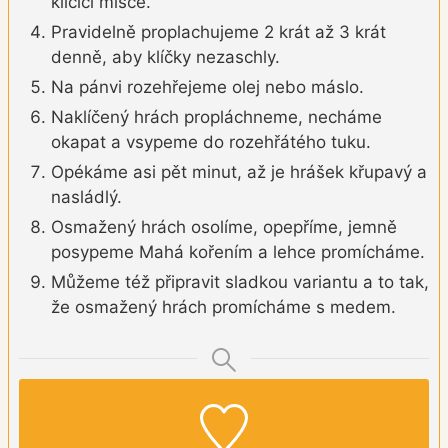
klíčící misce.
Pravidelně proplachujeme 2 krát až 3 krát
denně, aby klíčky nezaschly.
Na pánvi rozehřejeme olej nebo máslo.
Naklíčený hrách propláchneme, necháme
okapat a vsypeme do rozehřátého tuku.
Opékáme asi pět minut, až je hrášek křupavý a
nasládlý.
Osmažený hrách osolíme, opepříme, jemně
posypeme Mahá kořením a lehce promícháme.
Můžeme též připravit sladkou variantu a to tak,
že osmažený hrách promícháme s medem.