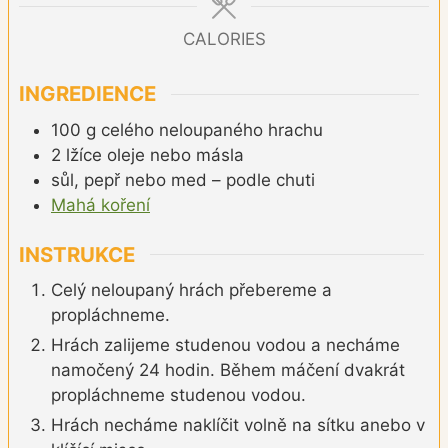
CALORIES
INGREDIENCE
100
g
celého neloupaného hrachu
2
lžíce
oleje nebo másla
sůl, pepř nebo med – podle chuti
Mahá koření
INSTRUKCE
Celý neloupaný hrách přebereme a
propláchneme.
Hrách zalijeme studenou vodou a necháme
namočený 24 hodin. Během máčení dvakrát
propláchneme studenou vodou.
Hrách necháme naklíčit volně na sítku anebo v