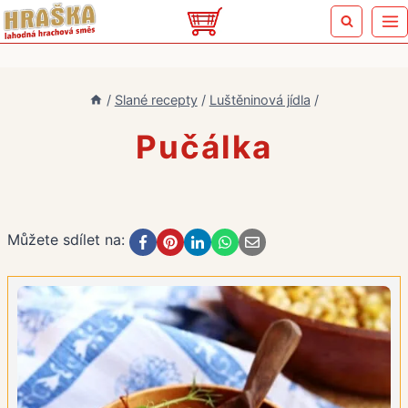
Přeskočit
na
obsah
/
Slané recepty
/
Luštěninová jídla
/
Pučálka
Můžete sdílet na: