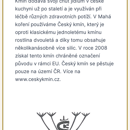
Kmín dodává svoji chuť jídlům v české
kuchyni už po staletí a je využíván při
léčbě různých zdravotních potíží. V Mahá
koření používáme Český kmín, který je
oproti klasickému jednoletému kmínu
rostlina dvouletá a díky tomu obsahuje
několikanásobně více silic. V roce 2008
získal tento kmín chráněné označení
původu v rámci EU. Český kmín se pěstuje
pouze na území ČR. Více na
www.ceskykmin.cz.