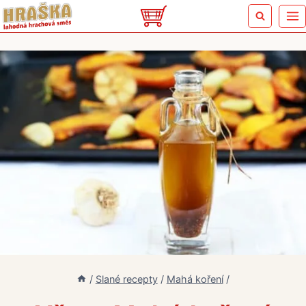
Přeskočit
na
obsah
/
Slané recepty
/
Mahá koření
/