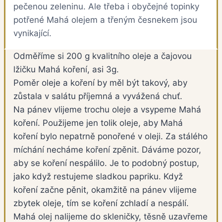
pečenou zeleninu. Ale třeba i obyčejné topinky
potřené Mahá olejem a třeným česnekem jsou
vynikající.
Odměříme si 200 g kvalitního oleje a čajovou
lžičku Mahá koření, asi 3g.
Poměr oleje a koření by měl být takový, aby
zůstala v salátu příjemná a vyvážená chuť.
Na pánev vlijeme trochu oleje a vsypeme Mahá
koření. Použijeme jen tolik oleje, aby Mahá
koření bylo nepatrně ponořené v oleji. Za stálého
míchání necháme koření zpěnit. Dáváme pozor,
aby se koření nespálilo. Je to podobný postup,
jako když restujeme sladkou papriku. Když
koření začne pěnit, okamžitě na pánev vlijeme
zbytek oleje, tím se koření zchladí a nespálí.
Mahá olej nalijeme do skleničky, těsně uzavřeme