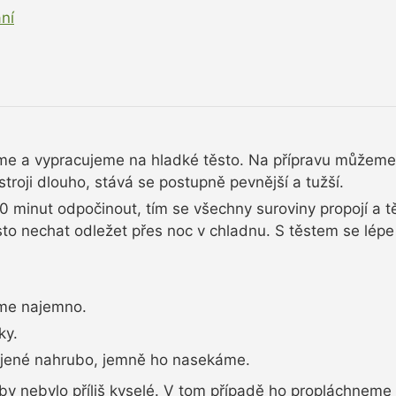
ní
e a vypracujeme na hladké těsto. Na přípravu můžeme t
troji dlouho, stává se postupně pevnější a tužší.
 minut odpočinout, tím se všechny suroviny propojí a t
sto nechat odležet přes noc v chladnu. S těstem se lépe
íme najemno.
ky.
rájené nahrubo, jemně ho nasekáme.
by nebylo příliš kyselé. V tom případě ho propláchnem