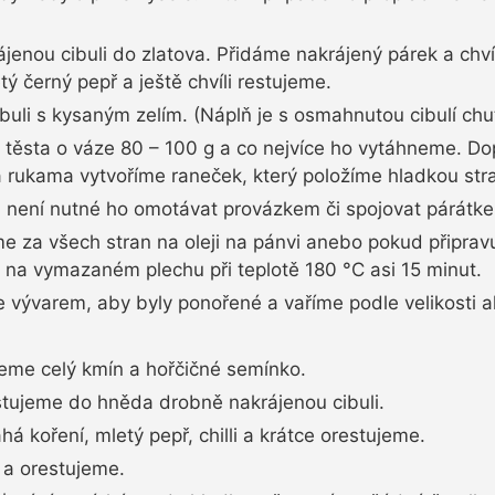
enou cibuli do zlatova. Přidáme nakrájený párek a chví
ý černý pepř a ještě chvíli restujeme.
li s kysaným zelím. (Náplň je s osmahnutou cibulí chut
o těsta o váze 80 – 100 g a co nejvíce ho vytáhneme. D
 rukama vytvoříme raneček, který položíme hladkou str
 není nutné ho omotávat provázkem či spojovat párátkem
 za všech stran na oleji na pánvi anebo pokud připrav
 na vymazaném plechu při teplotě 180 °C asi 15 minut.
vývarem, aby byly ponořené a vaříme podle velikosti a
me celý kmín a hořčičné semínko.
estujeme do hněda drobně nakrájenou cibuli.
á koření, mletý pepř, chilli a krátce orestujeme.
 a orestujeme.