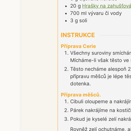
20
g
Hrašky na zahušťová
700
ml
vývaru či vody
3
g
soli
INSTRUKCE
Příprava Cerie
Všechny suroviny smíchám
Mícháme-li však těsto ve s
Těsto necháme alespoň 20
přípravu měšců je lépe tě
dotenka.
Příprava měšců.
Cibuli oloupeme a nakráj
Párek nakrájíme na kostič
Pokud je kyselé zelí nak
Rovněž zelí ochutnáme, a