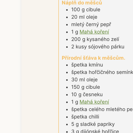
Náplň do měšců
100
g
cibule
20
ml
oleje
mletý černý pepř
1
g
Mahá koření
200
g
kysaného zelí
2
kusy
sójového párku
Přírodní šťáva k měšcům.
špetka
kmínu
špetka
hořčičného semín
30
ml
oleje
150
g
cibule
10
g
česneku
1
g
Mahá koření
špetka
celého mletého pe
špetka
chilli
5
g
sladké papriky
3
g
dijónské hořčice