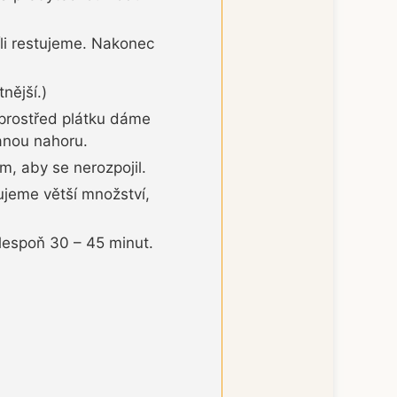
li restujeme. Nakonec
nější.)
oprostřed plátku dáme
anou nahoru.
, aby se nerozpojil.
ujeme větší množství,
lespoň 30 – 45 minut.