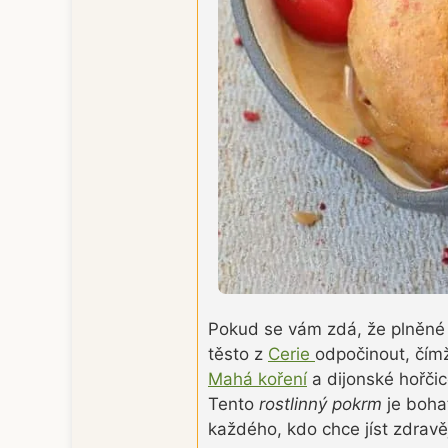
Pokud se vám zdá, že plněné 
těsto z
Cerie
odpočinout, čím
Mahá koření
a dijonské hořči
Tento
rostlinný pokrm
je bohat
každého, kdo chce jíst zdravěj