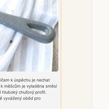
líčem k úspěchu je nechat
va k měšcům je vyladěna směsí
í hluboký chuťový profil.
ně vyvážený oběd
pro