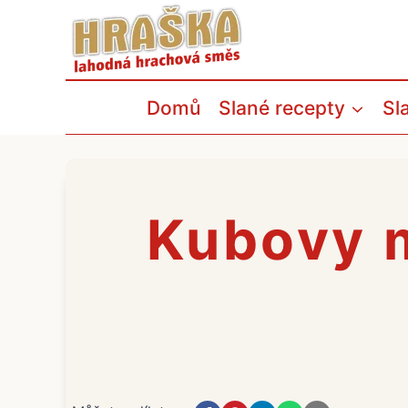
Přeskočit
na
obsah
Domů
Slané recepty
Sl
Kubovy 