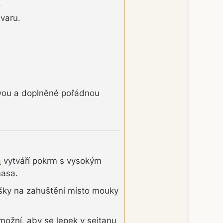
.
varu.
ávou a doplněné pořádnou
a
vytváří pokrm s vysokým
asa.
ašky na zahuštění místo mouky
možní, aby se lepek v seitanu