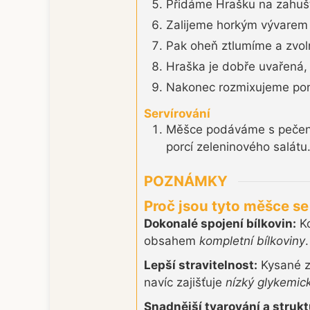
Přidáme Hrašku na zahuš
Zalijeme horkým vývarem 
Pak oheň ztlumíme a zvol
Hraška je dobře uvařená, 
Nakonec rozmixujeme po
Servírování
Měšce podáváme s pečeným
porcí zeleninového salátu
POZNÁMKY
Proč jsou tyto měšce s
Dokonalé spojení bílkovin:
Ko
obsahem
kompletní bílkoviny
Lepší stravitelnost:
Kysané z
navíc zajišťuje
nízký glykemic
Snadnější tvarování a strukt