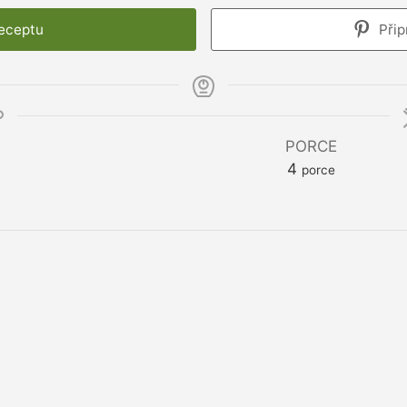
receptu
Přip
PORCE
4
porce