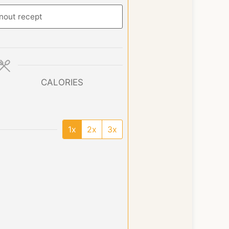
nout recept
CALORIES
1x
2x
3x