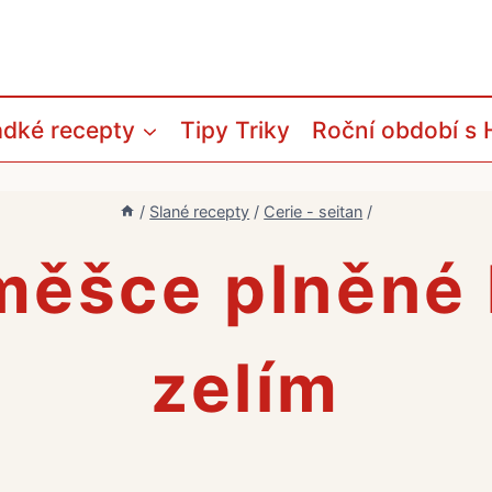
adké recepty
Tipy Triky
Roční období s 
/
Slané recepty
/
Cerie - seitan
/
měšce plněné
zelím