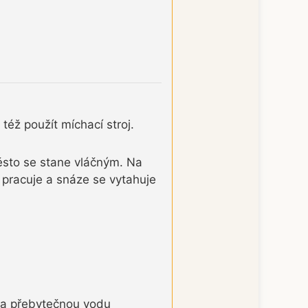
éž použít míchací stroj.
ěsto se stane vláčným. Na
 pracuje a snáze se vytahuje
e a přebytečnou vodu