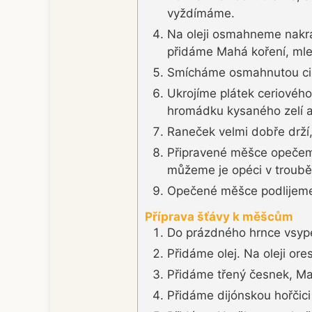
vyždímáme.
Na oleji osmahneme nakráj
přidáme Mahá koření, mlet
Smícháme osmahnutou cibu
Ukrojíme plátek ceriovéh
hromádku kysaného zelí a
Raneček velmi dobře drží,
Připravené měšce opečeme
můžeme je opéci v troubě
Opečené měšce podlijeme 
Příprava šťávy k měšcům
Do prázdného hrnce vsype
Přidáme olej. Na oleji or
Přidáme třený česnek, Mah
Přidáme dijónskou hořčici