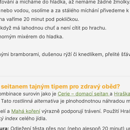
ťování a mícháme do hladka, až nemáme žádné žmolky
nebo vodou, osolíme a za stálého míchání přivedeme k 
na vaříme 20 minut pod pokličkou.
když má lahodnou chuť a není cítit po hrachu.
norným mixérem do hladka.
i bramborami, dušenou rýží či knedlíkem, přelité šť
.
e seitanem tajným tipem pro zdravý oběd?
mbinace surovin jako je
Cerie – domací seitan
a
Hrašk
. Tato
rostlinná alternativa
je plnohodnotnou náhradou m
elí a
Mahá koření
výrazně podporují trávení. Použití Hr
ký index
celého jídla.
ura:
Odležení těsta přes noc (nebo alespoň 20 minut) u