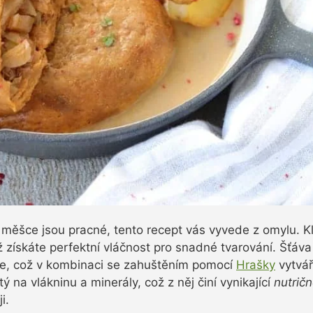
měšce jsou pracné, tento recept vás vyvede z omylu. K
ž získáte perfektní vláčnost pro snadné tvarování. Šťá
ce, což v kombinaci se zahuštěním pomocí
Hrašky
vytvář
ý na vlákninu a minerály, což z něj činí vynikající
nutrič
i.