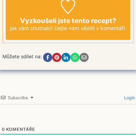
Vyzkoušeli jste tento recept?
jak vám chutnalo! Dejte nám vědět v komentáři:
Můžete sdílet na:
Subscribe
Login
0
KOMENTÁŘE