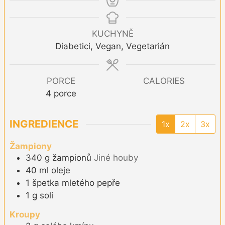
KUCHYNĚ
Diabetici, Vegan, Vegetarián
PORCE
CALORIES
4
porce
INGREDIENCE
1x
2x
3x
Žampiony
340
g
žampionů
Jiné houby
40
ml
oleje
1
špetka
mletého pepře
1
g
soli
Kroupy