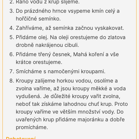
Ráno vodu z krup slijeme.
Do prázdného hrnce vsypeme kmín celý a
hořčičné semínko.
Zahříváme, až semínka začnou vyskakovat.
Přidáme olej. Na oleji orestujeme do zlatova
drobně nakrájenou cibuli.
Přidáme třený česnek, Mahá koření a vše
krátce orestujeme.
Smícháme s namočenými kroupami.
Kroupy zalijeme horkou vodou, osolíme a
zvolna vaříme, až jsou kroupy měkké a voda
vydušená. Je důležité kroupy vařit zvolna,
neboť tak získáme lahodnou chuť krup. Proto
kroupy vaříme ve větším množství vody. Do
uvařených krup přidáme majoránku a dobře
promícháme.
Dohotovení