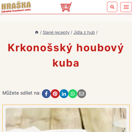
Přeskočit
na
obsah
/
Slané recepty
/
Jídla z hub
/
Krkonošský houbový
kuba
Můžete sdílet na: