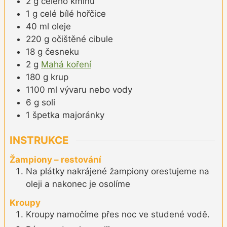
2
g
celého kmínu
1
g
celé bílé hořčice
40
ml
oleje
220
g
očištěné cibule
18
g
česneku
2
g
Mahá koření
180
g
krup
1100
ml
vývaru nebo vody
6
g
soli
1
špetka
majoránky
INSTRUKCE
Žampiony – restování
Na plátky nakrájené žampiony orestujeme na
oleji a nakonec je osolíme
Kroupy
Kroupy namočíme přes noc ve studené vodě.