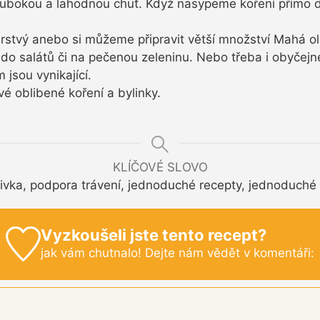
e hlubokou a lahodnou chuť. Když nasypeme koření přímo
erstvý anebo si můžeme připravit větší množství Mahá ol
do salátů či na pečenou zeleninu. Nebo třeba i obyčej
jsou vynikající.
é oblibené koření a bylinky.
KLÍČOVÉ SLOVO
ivka, podpora trávení, jednoduché recepty, jednoduché
Vyzkoušeli jste tento recept?
jak vám chutnalo! Dejte nám vědět v komentáři: