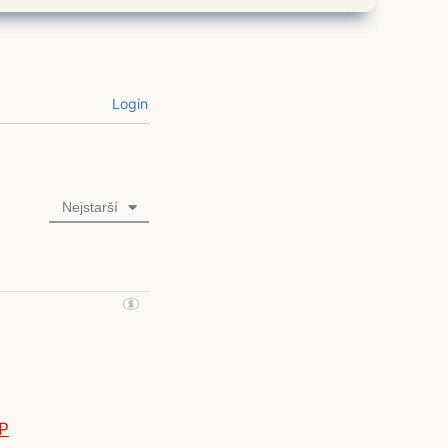
Login
Nejstarší
P