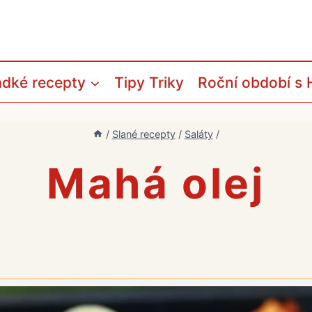
adké recepty
Tipy Triky
Roční období s 
/
Slané recepty
/
Saláty
/
Mahá olej