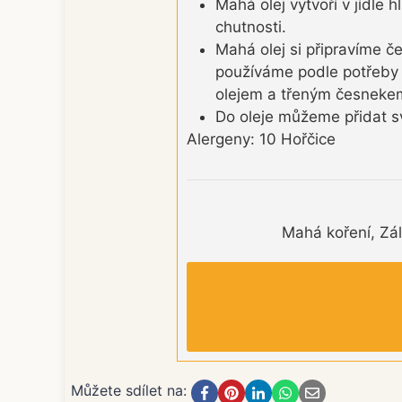
Mahá olej vytvoří v jídl
chutnosti.
Mahá olej si připravíme č
používáme podle potřeby 
olejem a třeným česnekem 
Do oleje můžeme přidat sv
Alergeny: 10 Hořčice
Mahá koření, Zál
Můžete sdílet na: