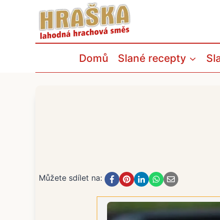
Přeskočit
na
obsah
Domů
Slané recepty
Sl
Můžete sdílet na: