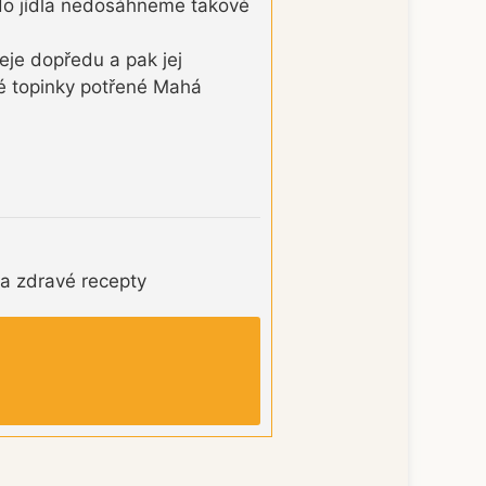
 do jídla nedosáhneme takové
eje dopředu a pak jej
né topinky potřené Mahá
 a zdravé recepty