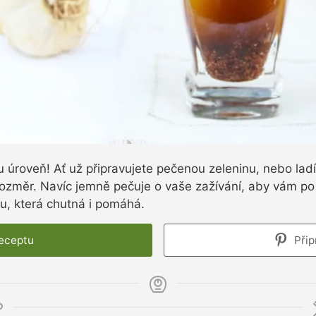
 úroveň! Ať už připravujete pečenou zeleninu, nebo ladít
změr. Navíc jemně pečuje o vaše zažívání, aby vám po j
itu, která chutná i pomáhá.
receptu
Přip