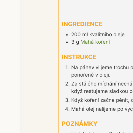
INGREDIENCE
200
ml
kvalitního oleje
3
g
Mahá koření
INSTRUKCE
Na pánev vlijeme trochu o
ponořené v oleji.
Za stálého míchání nechám
když restujeme sladkou p
Když koření začne pěnit, o
Mahá olej nalijeme po vyc
POZNÁMKY