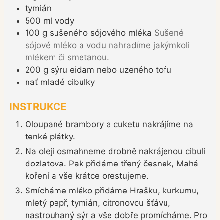
tymián
500
ml
vody
100
g
sušeného sójového mléka
Sušené
sójové mléko a vodu nahradíme jakýmkoli
mlékem či smetanou.
200
g
sýru eidam nebo uzeného tofu
nať mladé cibulky
INSTRUKCE
Oloupané brambory a cuketu nakrájíme na
tenké plátky.
Na oleji osmahneme drobně nakrájenou cibuli
dozlatova. Pak přidáme třený česnek, Mahá
koření a vše krátce orestujeme.
Smícháme mléko přidáme Hrašku, kurkumu,
mletý pepř, tymián, citronovou šťávu,
nastrouhaný sýr a vše dobře promícháme. Pro