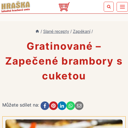
Přeskočit
na
obsah
/
Slané recepty
/
Zapékaní
/
Gratinované –
Zapečené brambory s
cuketou
Můžete sdílet na: