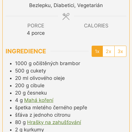
Bezlepku, Diabetici, Vegetarián
PORCE
CALORIES
4
porce
INGREDIENCE
1x
2x
3x
1000
g
očištěných brambor
500
g
cukety
20
ml
olivového oleje
200
g
cibule
20
g
česneku
4
g
Mahá koření
špetka
mletého černého pepře
šťáva z jednoho citronu
80
g
Hrašky na zahušťování
2
g
kurkumy