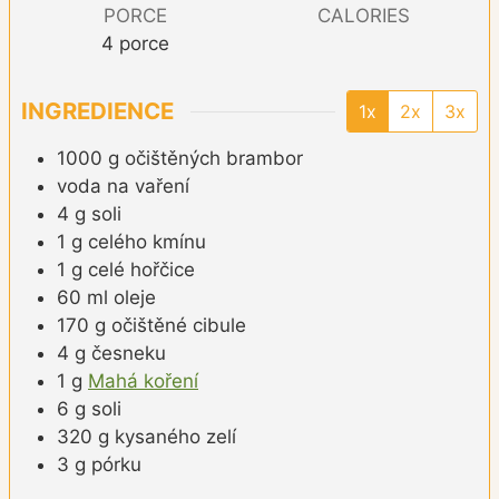
PORCE
CALORIES
4
porce
INGREDIENCE
1x
2x
3x
1000
g
očištěných brambor
voda na vaření
4
g
soli
1
g
celého kmínu
1
g
celé hořčice
60
ml
oleje
170
g
očištěné cibule
4
g
česneku
1
g
Mahá koření
6
g
soli
320
g
kysaného zelí
3
g
pórku