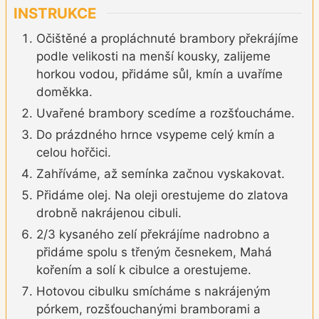
INSTRUKCE
Očištěné a propláchnuté brambory překrájíme
podle velikosti na menší kousky, zalijeme
horkou vodou, přidáme sůl, kmín a uvaříme
doměkka.
Uvařené brambory scedíme a rozšťoucháme.
Do prázdného hrnce vsypeme celý kmín a
celou hořčici.
Zahříváme, až semínka začnou vyskakovat.
Přidáme olej. Na oleji orestujeme do zlatova
drobně nakrájenou cibuli.
2/3 kysaného zelí překrájíme nadrobno a
přidáme spolu s třeným česnekem, Mahá
kořením a solí k cibulce a orestujeme.
Hotovou cibulku smícháme s nakrájeným
pórkem, rozšťouchanými bramborami a