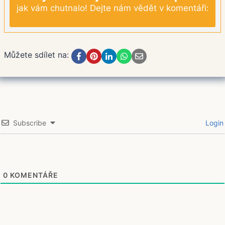
jak vám chutnalo! Dejte nám vědět v komentáři:
Můžete sdílet na:
Subscribe
Login
0
KOMENTÁŘE