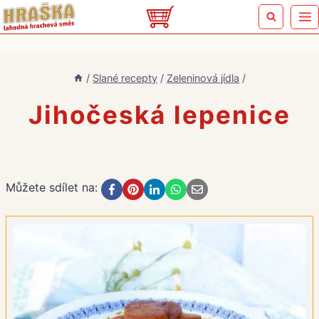
Přeskočit
na
obsah
/
Slané recepty
/
Zeleninová jídla
/
Jihočeská lepenice
Můžete sdílet na: