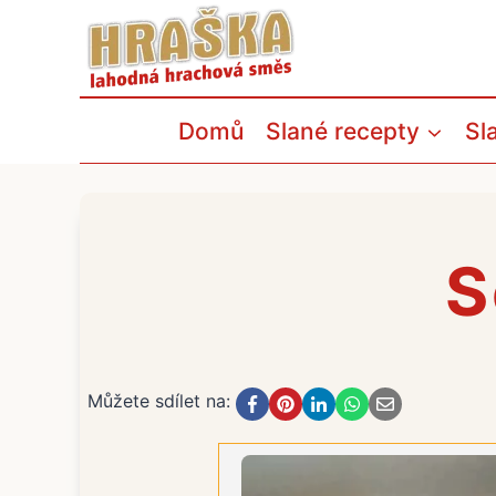
Přeskočit
na
obsah
Domů
Slané recepty
Sl
S
Můžete sdílet na: