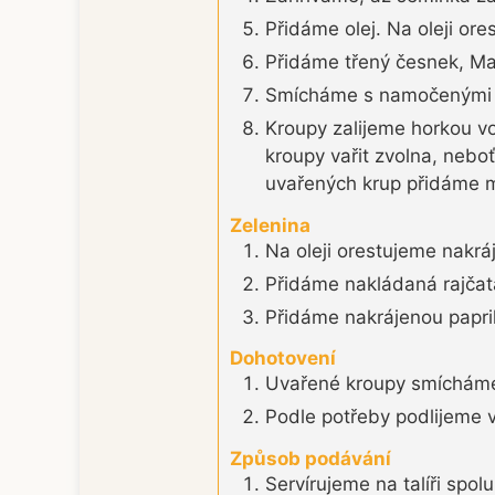
Přidáme olej. Na oleji or
Přidáme třený česnek, Ma
Smícháme s namočenými 
Kroupy zalijeme horkou v
kroupy vařit zvolna, nebo
uvařených krup přidáme 
Zelenina
Na oleji orestujeme nakráj
Přidáme nakládaná rajčata
Přidáme nakrájenou papri
Dohotovení
Uvařené kroupy smícháme
Podle potřeby podlijeme v
Způsob podávání
Servírujeme na talíři sp