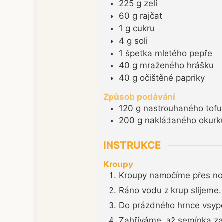
225
g
zelí
60
g
rajčat
1
g
cukru
4
g
soli
1
špetka
mletého pepře
40
g
mraženého hrášku
40
g
očištěné papriky
Způsob podávání
120
g
nastrouhaného tofu
200
g
nakládaného okurk
INSTRUKCE
Kroupy
Kroupy namočíme přes no
Ráno vodu z krup slijeme.
Do prázdného hrnce vsype
Zahříváme, až semínka z