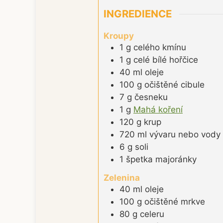
INGREDIENCE
Kroupy
1
g
celého kmínu
1
g
celé bílé hořčice
40
ml
oleje
100
g
očištěné cibule
7
g
česneku
1
g
Mahá koření
120
g
krup
720
ml
vývaru nebo vody
6
g
soli
1
špetka
majoránky
Zelenina
40
ml
oleje
100
g
očištěné mrkve
80
g
celeru