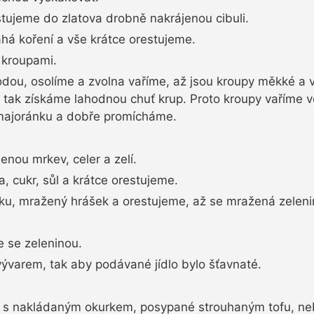
estujeme do zlatova drobně nakrájenou cibuli.
há koření a vše krátce orestujeme.
kroupami.
odou, osolíme a zvolna vaříme, až jsou kroupy měkké a 
ť tak získáme lahodnou chuť krup. Proto kroupy vaříme 
majoránku a dobře promícháme.
enou mrkev, celer a zelí.
, cukr, sůl a krátce orestujeme.
ku, mražený hrášek a orestujeme, až se mražená zelenin
 se zeleninou.
ývarem, tak aby podávané jídlo bylo šťavnaté.
olu s nakládaným okurkem, posypané strouhaným tofu, 