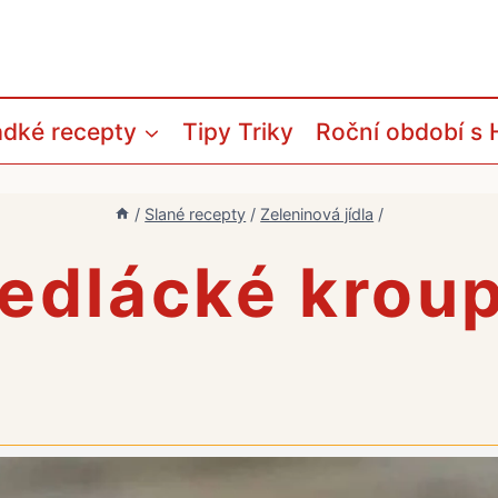
adké recepty
Tipy Triky
Roční období s 
/
Slané recepty
/
Zeleninová jídla
/
edlácké krou