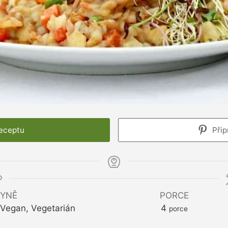
receptu
Přip
YNĚ
PORCE
, Vegan, Vegetarián
4
porce