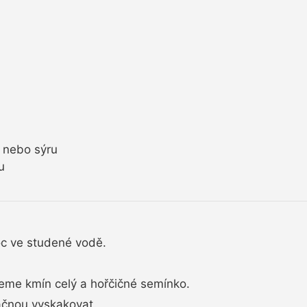
 nebo sýru
u
c ve studené vodě.
me kmín celý a hořčičné semínko.
ačnou vyskakovat.