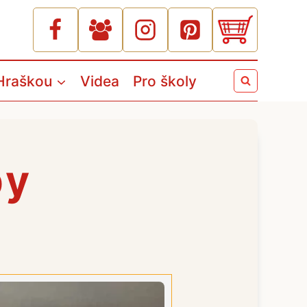
Hraškou
Videa
Pro školy
py