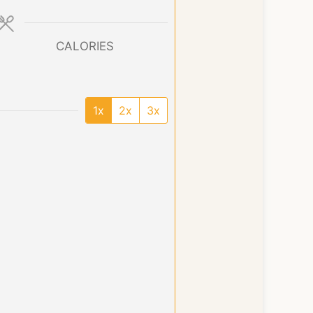
CALORIES
1x
2x
3x