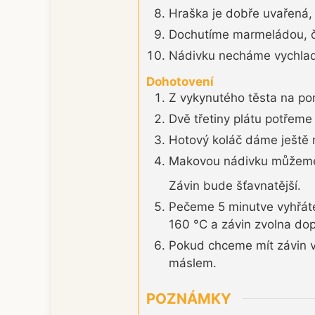
Hraška je dobře uvařená, 
Dochutíme marmeládou, č
Nádivku necháme vychlad
Dohotovení
Z vykynutého těsta na po
Dvě třetiny plátu potřem
Hotový koláč dáme ještě 
Makovou nádivku můžeme 
Závin bude šťavnatější.
Pečeme 5 minutve vyhřáté 
160 °C a závin zvolna d
Pokud chceme mít závin 
máslem.
POZNÁMKY