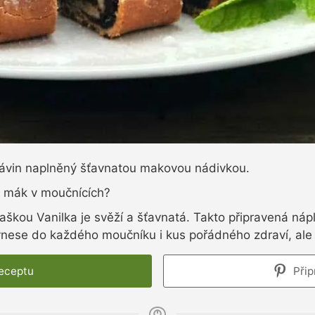
ávin naplněný šťavnatou makovou nádivkou.
ý mák v moučnících?
kou Vanilka je svěží a šťavnatá. Takto připravená náplň 
vnese do každého moučníku i kus pořádného zdraví, ale 
receptu
Přip