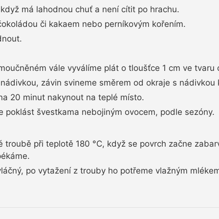
když má lahodnou chuť a není cítit po hrachu.
okoládou či kakaem nebo perníkovým kořením.
nout.
moučněném vále vyválíme plát o tloušťce 1 cm ve tvaru 
e nádivkou, závin svineme směrem od okraje s nádivkou 
na 20 minut nakynout na teplé místo.
poklást švestkama nebojiným ovocem, podle sezóny.
troubě při teplotě 180 °C, když se povrch začne zabar
opékáme.
vláčný, po vytažení z trouby ho potřeme vlažným mlék