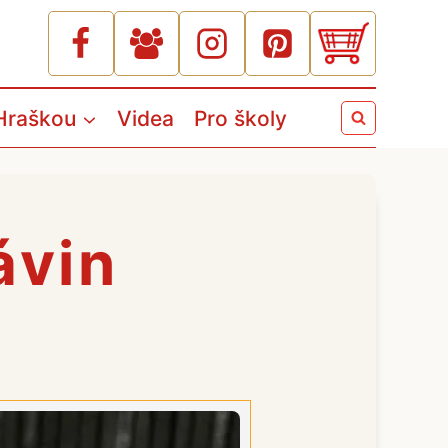
Hraškou
Videa
Pro školy
ávin