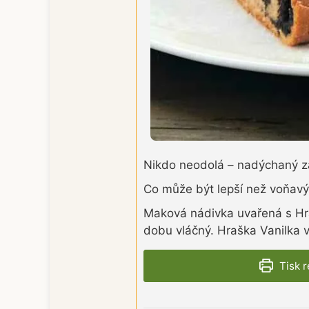
Nikdo neodolá – nadýchaný z
Co může být lepší než voňav
Maková nádivka uvařená s Hraš
dobu vláčný. Hraška Vanilka 
Tisk 