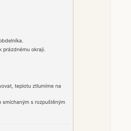
obdelníka.
k prázdnému okraji.
vovat, teplotu ztlumíme na
em smíchaným s rozpuštěným