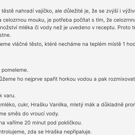
těstě nahradí vajíčko, ale důležité je, že se zvýší i vý
 celozrnou mouku, je potřeba počítat s tím, že celozr
ožství mléka či vody než je uvedeno v receptu. Proto t
stne.
jeme vláčné těsto, ktéré necháme na teplém místě 1 hod
a pomeleme.
ůžeme ho nejprve spařit horkou vodou a pak rozmixova
 varu.
léko, cukr, Hrašku Vanilka, mletý mák a důkladně pr
me směs do vroucí vody.
na vaříme 20 minut pod pokličkou.
rolujeme, zda se Hraška nepřipaluje.