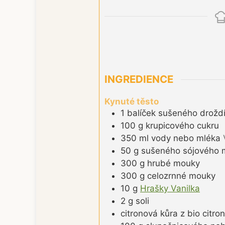
INGREDIENCE
Kynuté těsto
1
balíček
sušeného droždí
100
g
krupicového cukru
350
ml
vody nebo mléka
50
g
sušeného sójového 
300
g
hrubé mouky
300
g
celozrnné mouky
10
g
Hrašky Vanilka
2
g
soli
citronová kůra z bio citro