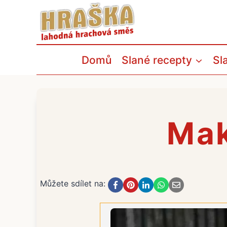
Přeskočit
na
obsah
Domů
Slané recepty
Sl
Mak
Můžete sdílet na: