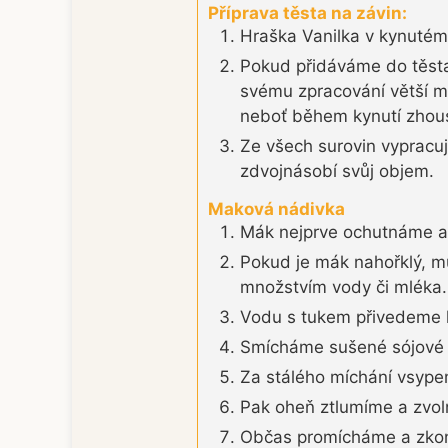
Příprava těsta na závin:
Hraška Vanilka v kynutém 
Pokud přidáváme do těsta
svému zpracování větší mn
neboť během kynutí zhou
Ze všech surovin vypracu
zdvojnásobí svůj objem.
Maková nádivka
Mák nejprve ochutnáme 
Pokud je mák nahořklý, m
množstvím vody či mléka.
Vodu s tukem přivedeme k
Smícháme sušené sójové m
Za stálého míchání vsype
Pak oheň ztlumíme a zvol
Občas promícháme a zkont