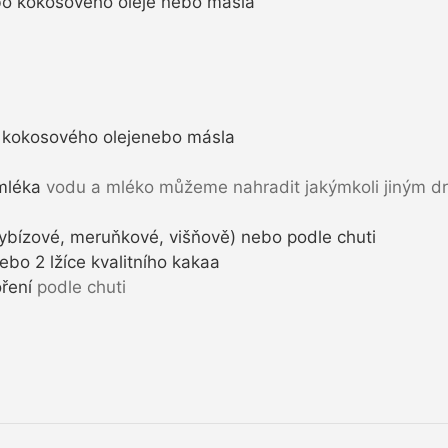
bo kokosového oleje nebo másla
 kokosového olejenebo másla
mléka
vodu a mléko můžeme nahradit jakýmkoli jiným 
rybízové, meruňkové, višňově) nebo podle chuti
ebo 2 lžíce kvalitního kakaa
ření
podle chuti