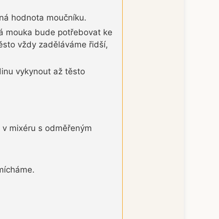
živná hodnota moučníku.
nná mouka bude potřebovat ke
ěsto vždy zaděláváme řidší,
inu vykynout až těsto
t v mixéru s odměřeným
omícháme.