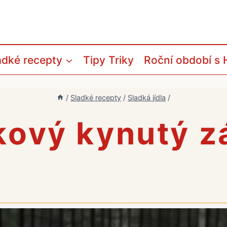
adké recepty
Tipy Triky
Roční období s 
/
Sladké recepty
/
Sladká jídla
/
ový kynutý z