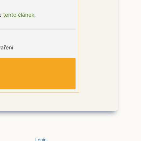
te
tento článek
.
vaření
Login