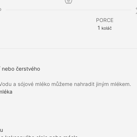
PORCE
1
koláč
 nebo čerstvého
Vodu a sójové mléko můžeme nahradit jiným mlékem.
mléka
nu