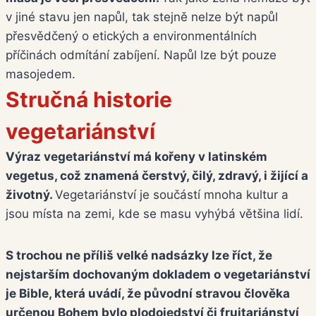
v jiné stavu jen napůl, tak stejně nelze být napůl
přesvědčený o etických a environmentálních
příčinách odmítání zabíjení. Napůl lze být pouze
masojedem.
Stručná historie
vegetariánství
Výraz vegetariánství má kořeny v latinském
vegetus, což znamená čerstvý, čilý, zdravý, i žijící a
životný.
Vegetariánství je součástí mnoha kultur a
jsou místa na zemi, kde se masu vyhýbá většina lidí.
S trochou ne příliš velké nadsázky lze říct, že
nejstarším dochovaným dokladem o vegetariánství
je Bible, která uvádí, že původní stravou člověka
určenou Bohem bylo plodojedství či fruitariánství