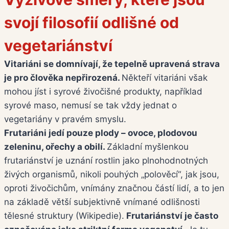
svojí filosofií odlišné od
vegetariánství
Vitariáni se domnívají, že tepelně upravená strava
je pro člověka nepřirozená.
Někteří vitariáni však
mohou jíst i syrové živočišné produkty, například
syrové maso, nemusí se tak vždy jednat o
vegetariány v pravém smyslu.
Frutariáni jedí pouze plody – ovoce, plodovou
zeleninu, ořechy a obilí.
Základní myšlenkou
frutariánství je uznání rostlin jako plnohodnotných
živých organismů, nikoli pouhých „polověcí“, jak jsou,
oproti živočichům, vnímány značnou částí lidí, a to jen
na základě větší subjektivně vnímané odlišnosti
tělesné struktury (Wikipedie).
Frutariánství je často