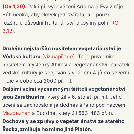
(Gn 1,29)
.
Pak i při vypovězení Adama a Evy z ráje
Bůh neříká, aby člověk jedl zvířata, ale pouze
rozšiřuje původní fruitariánství o „byliny polní“
(Gn
3,18)
.
Druhým nejstarším nositelem vegetariánství je
Védská kultura
(viz např.zde)
. Ta je původním
nositelem myšlenky Ahimsi a vegetariánství. Začátek
védské kultury je spojován s vpádem Árjů do severní
Indie v době cca 2000 př. n.l.
Dalšími velmi významnými šiřiteli vegetariánství
jsou Zarathustra
, který žil v 6. století př. n.l. Jeho
učení se zachovalo a je dodnes šířeno pod názvem
Mazdaznan
a Buddha, který žil 563-483 př. n.l.
Dochovaly se zprávy o vegetariánství ze starého
Řecka, zmiňuje ho mimo jiné Platón.