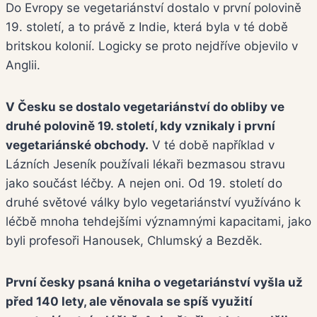
Do Evropy se vegetariánství dostalo v první polovině
19. století, a to právě z Indie, která byla v té době
britskou kolonií. Logicky se proto nejdříve objevilo v
Anglii.
V Česku se dostalo vegetariánství do obliby ve
druhé polovině 19. století, kdy vznikaly i první
vegetariánské obchody.
V té době například v
Lázních Jeseník používali lékaři bezmasou stravu
jako součást léčby. A nejen oni. Od 19. století do
druhé světové války bylo vegetariánství využíváno k
léčbě mnoha tehdejšími významnými kapacitami, jako
byli profesoři Hanousek, Chlumský a Bezděk.
První česky psaná kniha o vegetariánství vyšla už
před 140 lety, ale věnovala se spíš využití