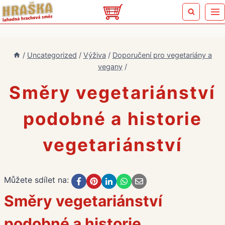
Přeskočit
na
obsah
/
Uncategorized
/
Výživa
/
Doporučení pro vegetariány a
vegany
/
Směry vegetariánství
podobné a historie
vegetariánství
Můžete sdílet na:
Směry vegetariánství
podobné a historie