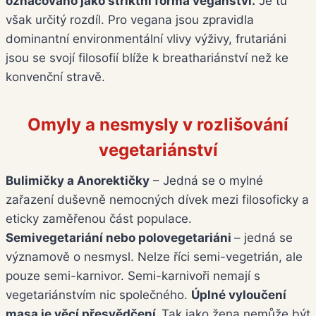
označováno jako striktní forma veganství.
Je tu
však určitý rozdíl. Pro vegana jsou zpravidla
dominantní environmentální vlivy výživy, frutariáni
jsou se svojí filosofií blíže k breathariánství než ke
konvenční stravě.
Omyly a nesmysly v rozlišování
vegetariánství
Bulimičky a Anorektičky
– Jedná se o mylné
zařazení duševně nemocných dívek mezi filosoficky a
eticky zaměřenou část populace.
Semivegetariání nebo polovegetariáni
– jedná se
významově o nesmysl. Nelze říci semi-vegetrián, ale
pouze semi-karnivor. Semi-karnivoři nemají s
vegetariánstvím nic společného.
Úplné vyloučení
masa je věcí přesvědčení.
Tak jako žena nemůže být