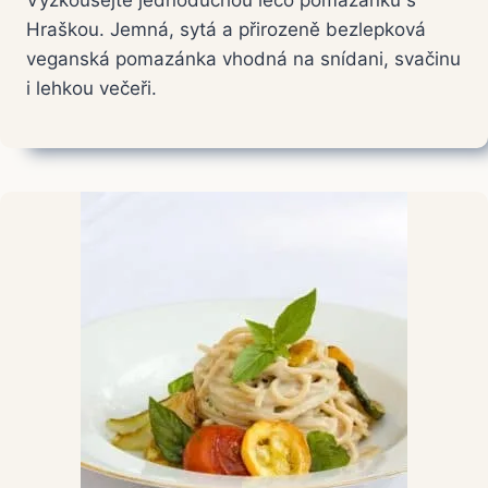
Vyzkoušejte jednoduchou lečo pomazánku s
Hraškou. Jemná, sytá a přirozeně bezlepková
veganská pomazánka vhodná na snídani, svačinu
i lehkou večeři.