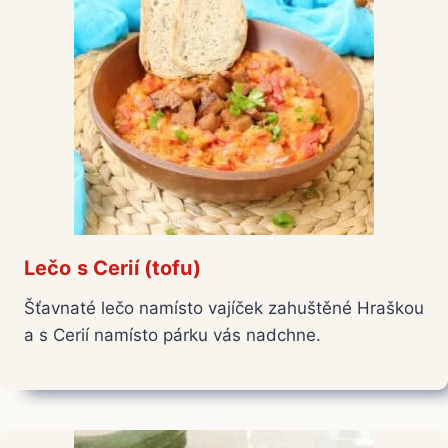
Lečo s Cerií (tofu)
Šťavnaté lečo namísto vajíček zahuštěné Hraškou
a s Cerií namísto párku vás nadchne.