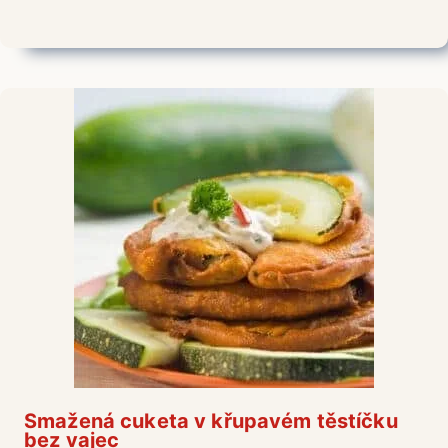
Smažená cuketa v křupavém těstíčku
bez vajec