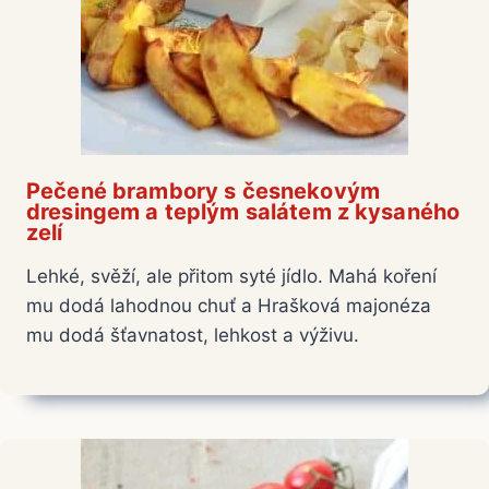
Pečené brambory s česnekovým
dresingem a teplým salátem z kysaného
zelí
Lehké, svěží, ale přitom syté jídlo. Mahá koření
mu dodá lahodnou chuť a Hrašková majonéza
mu dodá šťavnatost, lehkost a výživu.