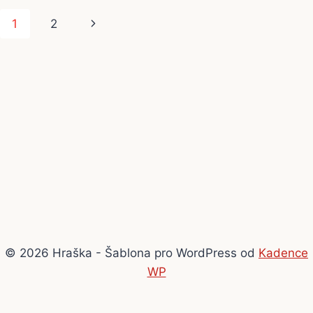
Navigace
Další
1
2
na
strana
stránce
© 2026 Hraška - Šablona pro WordPress od
Kadence
WP