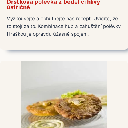
Dršťková polévka z bedel či hlívy
ústřičné
Vyzkoušejte a ochutnejte náš recept. Uvidíte, že
to stojí za to. Kombinace hub a zahuštění polévky
Hraškou je opravdu úžasné spojení.