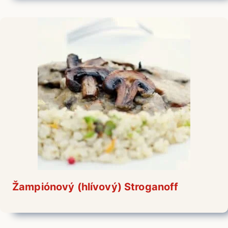
Žampiónový (hlívový) Stroganoff