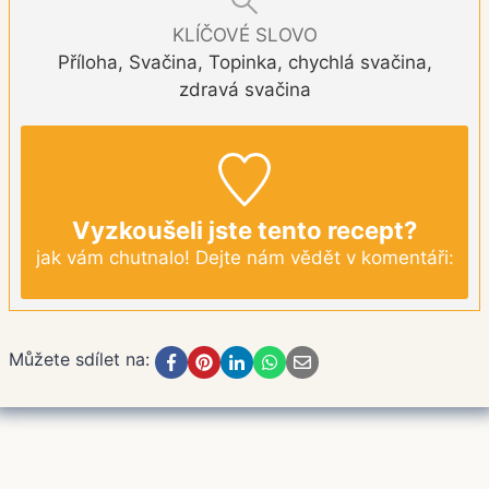
KLÍČOVÉ SLOVO
Příloha, Svačina, Topinka, chychlá svačina,
zdravá svačina
Vyzkoušeli jste tento recept?
jak vám chutnalo! Dejte nám vědět v komentáři:
Můžete sdílet na: