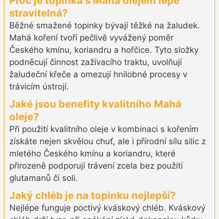
Proč je topinka s Mahá olejem lépe
stravitelná?
Běžné smažené topinky bývají těžké na žaludek.
Mahá koření tvoří pečlivě vyvážený poměr
Českého kmínu, koriandru a hořčice. Tyto složky
podněcují činnost zažívacího traktu, uvolňují
žaludeční křeče a omezují hnilobné procesy v
trávicím ústrojí.
Jaké jsou benefity kvalitního Mahá
oleje?
Při použití kvalitního oleje v kombinaci s kořením
získáte nejen skvělou chuť, ale i přírodní sílu silic z
mletého Českého kmínu a koriandru, které
přirozeně podporují trávení zcela bez použití
glutamanů či soli.
Jaký chléb je na topinku nejlepší?
Nejlépe funguje poctivý kváskový chléb. Kváskový