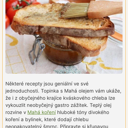
Některé recepty jsou geniální ve své
jednoduchosti. Topinka s Mahá olejem vám ukáže,
že i z obyčejného krajíce kváskového chleba lze
vykouzlit neobyčejný gastro zážitek. Teplý olej
rozvine v
Mahá koření
hluboké tóny divokého
koření a bylinek, které dodají chlebu
neopakovatelný šmrnc. Připravte si křupavou