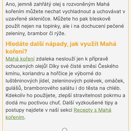
Ano, jemně zahřátý olej s rozvoněným Mahá
kořením můžete nechat vychladnout a uchovávat v
uzavřené skleničce. Můžete ho pak bleskově
použít nejen na topinky, ale i na dochucení pečené
zeleniny, brambor či rýže.
Hledáte další nápady, jak využít Mahá
koření?
Mahá koření
zdaleka neslouží jen k přípravě
ochucených olejů! Díky své čisté směsi Českého
kmínu, koriandru a hořčice je výborné do
luštěninových jídel, zeleninových polévek, omáček,
gulášů, bramborového salátu i do těsta na chléb.
Kdekoliv ho použijete, zlepší stravitelnost pokrmu a
dodá mu poctivou chuť. Další vyzkoušené tipy a
postupy najdete v naší sekci
Recepty s Mahá
kořením
.