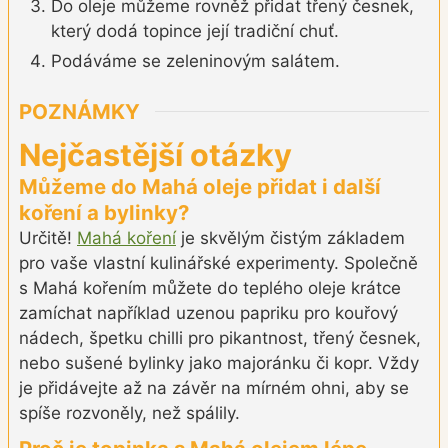
Do oleje můžeme rovněž přidat třený česnek,
který dodá topince její tradiční chuť.
Podáváme se zeleninovým salátem.
POZNÁMKY
Nejčastější otázky
Můžeme do Mahá oleje přidat i další
koření a bylinky?
Určitě!
Mahá koření
je skvělým čistým základem
pro vaše vlastní kulinářské experimenty. Společně
s Mahá kořením můžete do teplého oleje krátce
zamíchat například uzenou papriku pro kouřový
nádech, špetku chilli pro pikantnost, třený česnek,
nebo sušené bylinky jako majoránku či kopr. Vždy
je přidávejte až na závěr na mírném ohni, aby se
spíše rozvoněly, než spálily.