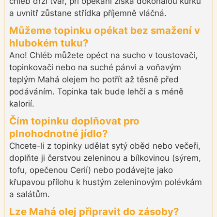
chléb drží tvar, při opékání získá dokonalou kůrku
a uvnitř zůstane střídka příjemně vláčná.
Můžeme topinku opékat bez smažení v
hlubokém tuku?
Ano! Chléb můžete opéct na sucho v toustovači,
topinkovači nebo na suché pánvi a voňavým
teplým Mahá olejem ho potřít až těsně před
podáváním. Topinka tak bude lehčí a s méně
kalorií.
Čím topinku doplňovat pro
plnohodnotné jídlo?
Chcete-li z topinky udělat sytý oběd nebo večeři,
doplňte ji čerstvou zeleninou a bílkovinou (sýrem,
tofu, opečenou Cerií) nebo podávejte jako
křupavou přílohu k hustým zeleninovým polévkám
a salátům.
Lze Mahá olej připravit do zásoby?