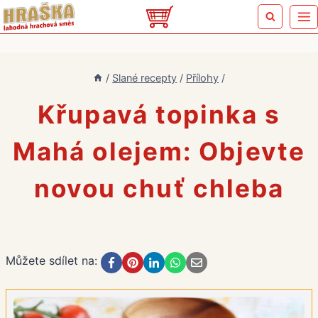
Přeskočit
na
obsah
/
Slané recepty
/
Přílohy
/
Křupavá topinka s
Mahá olejem: Objevte
novou chuť chleba
Můžete sdílet na: