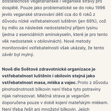
dostatečnosti vegetariánské i veganské stravy pro
dospělé. Pouze jako problematické se do roku 1996
jevilo veganské stravování dětí cca do 6 roků z
důvodu nízké vstřebatelnosti luštěnin (jen 68%), což
by mělo za následek nedostatečný příjem lysinu
(jedna z esenciálních aminokyselin, které je pro tento
věk nedostatek v obilovinách). Nové metody
monitorování vstřebatelnosti však ukázaly, že tento
závěr byl mylný.
Nově dle Světové zdravotnické organizace je
vstřebatelnost luštěnin i obilovin stejná jako
vstřebatelnost masa, mléka a vajec.
Proto z důvodu
plnohodnotnosti bílkovin není třeba tyto potraviny
nijak nahrazovat. Mléčná strava je veganům
doporučena pouze v době kojení mateřským mlékem.
Není třeba řešit ani množství bílkovin. Jejich