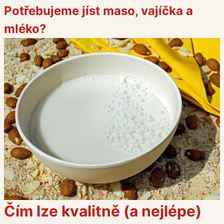
Potřebujeme jíst maso, vajíčka a
mléko?
Čím lze kvalitně (a nejlépe)