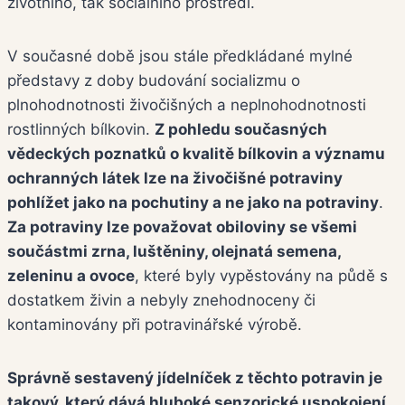
životního, tak sociálního prostředí.
V současné době jsou stále předkládané mylné
představy z doby budování socializmu o
plnohodnotnosti živočišných a neplnohodnotnosti
rostlinných bílkovin.
Z pohledu současných
vědeckých poznatků o kvalitě bílkovin a významu
ochranných látek lze na živočišné potraviny
pohlížet jako na pochutiny a ne jako na potraviny
.
Za potraviny lze považovat obiloviny se všemi
součástmi zrna, luštěniny, olejnatá semena,
zeleninu a ovoce
, které byly vypěstovány na půdě s
dostatkem živin a nebyly znehodnoceny či
kontaminovány při potravinářské výrobě.
Správně sestavený jídelníček z těchto potravin je
takový, který dává hluboké senzorické uspokojení,