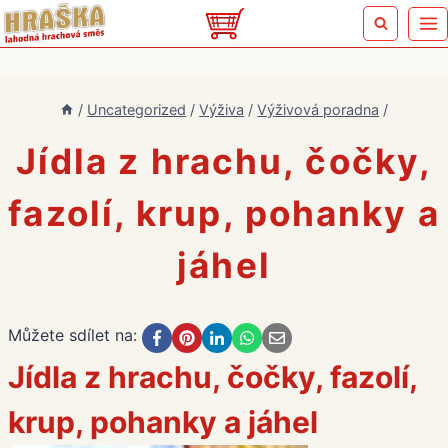
Přeskočit
na
obsah
/
Uncategorized
/
Výživa
/
Výživová poradna
/
Jídla z hrachu, čočky,
fazolí, krup, pohanky a
jáhel
Můžete sdílet na:
Jídla z hrachu, čočky, fazolí,
krup, pohanky a jáhel