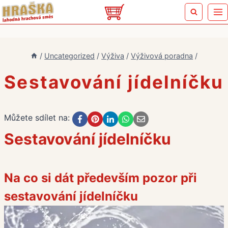
Přeskočit
na
obsah
/
Uncategorized
/
Výživa
/
Výživová poradna
/
Sestavování jídelníčku
Můžete sdílet na:
Sestavování jídelníčku
Na co si dát především pozor při
sestavování jídelníčku