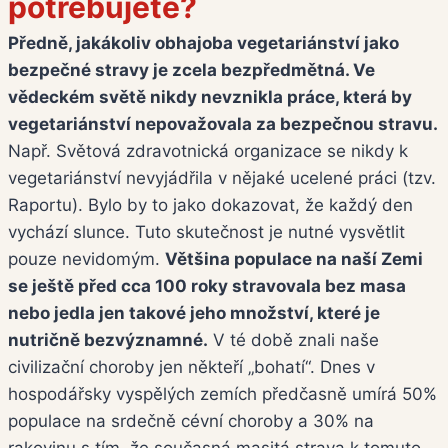
potřebujete?
Předně, jakákoliv obhajoba vegetariánství jako
bezpečné stravy je zcela bezpředmětná. Ve
vědeckém světě nikdy nevznikla práce, která by
vegetariánství nepovažovala za bezpečnou stravu.
Např. Světová zdravotnická organizace se nikdy k
vegetariánství nevyjádřila v nějaké ucelené práci (tzv.
Raportu). Bylo by to jako dokazovat, že každý den
vychází slunce. Tuto skutečnost je nutné vysvětlit
pouze nevidomým.
Většina populace na naší Zemi
se ještě před cca 100 roky stravovala bez masa
nebo jedla jen takové jeho množství, které je
nutričně bezvýznamné.
V té době znali naše
civilizační choroby jen někteří „bohatí“. Dnes v
hospodářsky vyspělých zemích předčasně umírá 50%
populace na srdečně cévní choroby a 30% na