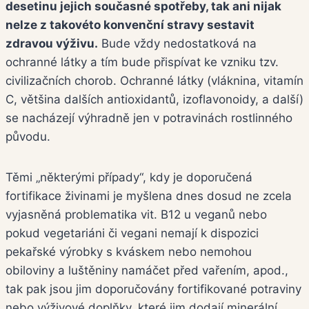
desetinu jejich současné spotřeby, tak ani nijak
nelze z takovéto konvenční stravy sestavit
zdravou výživu.
Bude vždy nedostatková na
ochranné látky a tím bude přispívat ke vzniku tzv.
civilizačních chorob. Ochranné látky (vláknina, vitamín
C, většina dalších antioxidantů, izoflavonoidy, a další)
se nacházejí výhradně jen v potravinách rostlinného
původu.
Těmi „některými případy“, kdy je doporučená
fortifikace živinami je myšlena dnes dosud ne zcela
vyjasněná problematika vit. B12 u veganů nebo
pokud vegetariáni či vegani nemají k dispozici
pekařské výrobky s kváskem nebo nemohou
obiloviny a luštěniny namáčet před vařením, apod.,
tak pak jsou jim doporučovány fortifikované potraviny
nebo výživové doplňky, které jim dodají minerální