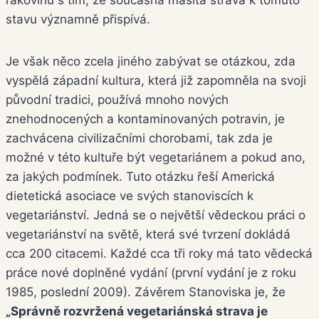
rakovinu s tím, že současná masitá strava k tomuto
stavu významně přispívá.
Je však něco zcela jiného zabývat se otázkou, zda
vyspělá západní kultura, která již zapomněla na svoji
původní tradici, používá mnoho nových
znehodnocených a kontaminovaných potravin, je
zachvácena civilizačními chorobami, tak zda je
možné v této kultuře být vegetariánem a pokud ano,
za jakých podmínek. Tuto otázku řeší Americká
dietetická asociace ve svých stanoviscích k
vegetariánství. Jedná se o největší vědeckou práci o
vegetariánství na světě, která své tvrzení dokládá
cca 200 citacemi. Každé cca tři roky má tato vědecká
práce nové doplněné vydání (první vydání je z roku
1985, poslední 2009). Závěrem Stanoviska je, že
„Správně rozvržená vegetariánská strava je