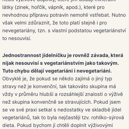
látky (zinek, hořčík, vápník, apod.), které pro
nevhodnou přípravu potravin nemohli vstřebat. Nutno
však velmi zdůraznit, že toto platí stejně i pro
nevegetariány, tzn. s vlastní podstatou vegetariánství
to nesouvisí.
Jednostrannost jídelníčku je rovněž závada, která
nijak nesouvisí s vegetariánstvím jako takovým.
Tuto chybu dělají vegetariáni i nevegetariáni.
Obvyklé je, že pokud se někdo zajímá o jiný typ
stravy než je konvenční, tak takováto skupina má
vždy v průměru hlubší a rozsáhlejší znalosti o výživě
než skupina konvenčně se stravujících. Pokud jsem
se ve své praxi setkal s nedostatky ve skladbě jídel
vegetariánů, tak to byla nejčastěji tzv. rohlíko-sýrová
dieta. Pokud bychom jí chtěli doplnit výživovými