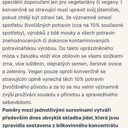
speciální doporučení jen pro vegetariány či vegany. I
konvenčně se stravující musí upravit svůj jídelníček,
pokud chtějí být zdraví tak, že významně omezí
spotřebu živočišných potravin (cca na 10% současné
spotřeby), výrobků z bílé mouky a všech potravin
znehodnocených či dokonce kontaminovaných
potravinářskou výrobou. Do takto uprázdněného
místa v žaludku vloží více obilovin se všemi složkami
zrna, více luštěnin, olejnatých semen, čerstvé ovoce
a zeleniny. Vegan pouze oproti konvenčně se
stravujícím úplně vynechá těch 10% potravin
živočišného původu a za to se mu velmi významně
zvýší prožívání souladu s přírodou a spravedlivého
sebevědomí.
Poměry mezi jednotlivými surovinami vytváří
především dnes obvyklá skladba jídel, která jsou
zpravidla sestavena z bílkovinného koncentrátu