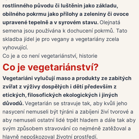
rostlinného původu či luštěnin jako základu,
obilného pokrmu jako přílohy a zeleniny či ovoce
upravené tepelně a v syrovém stavu.
Olejnatá
semena jsou používána k dochucení pokrmů. Tato
skladba jídel je pro vegany a vegetariány zcela
vyhovující.
Co je a co není vegetariánství, historie
Co je vegetariánství?
Vegetariáni vylučují maso a produkty ze zabitých
zvířat z výživy dospělých i dětí především z
etických, filosofických ekologických i jiných
důvodů.
Vegetarián se stravuje tak, aby kvůli jeho
nasycení nemuseli být týráni a zabíjeni živí tvorové a
aby nemuseli ostatní lidé trpět hladem a dále tak aby
svým způsobem stravování co nejméně zatěžoval a
hlavně nepoškozoval životní prostředí.