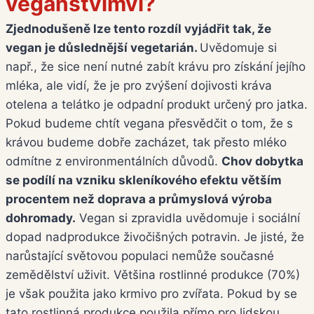
veganstvímví?
Zjednodušeně lze tento rozdíl vyjádřit tak, že
vegan je důslednější vegetarián.
Uvědomuje si
např., že sice není nutné zabít krávu pro získání jejího
mléka, ale vidí, že je pro zvýšení dojivosti kráva
otelena a telátko je odpadní produkt určený pro jatka.
Pokud budeme chtít vegana přesvědčit o tom, že s
krávou budeme dobře zacházet, tak přesto mléko
odmítne z environmentálních důvodů.
Chov dobytka
se podílí na vzniku skleníkového efektu větším
procentem než doprava a průmyslová výroba
dohromady.
Vegan si zpravidla uvědomuje i sociální
dopad nadprodukce živočišných potravin. Je jisté, že
narůstající světovou populaci nemůže současné
zemědělství uživit. Většina rostlinné produkce (70%)
je však použita jako krmivo pro zvířata. Pokud by se
tato rostlinná produkce použila přímo pro lidskou