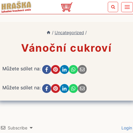
Přeskočit
na
obsah
/
Uncategorized
/
Vánoční cukroví
Můžete sdílet na:
Můžete sdílet na:
Subscribe
Login