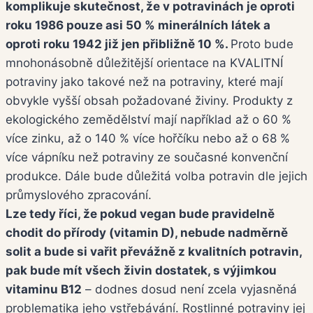
komplikuje skutečnost, že v potravinách je oproti
roku 1986 pouze asi 50 % minerálních látek a
oproti roku 1942 již jen přibližně 10 %.
Proto bude
mnohonásobně důležitější orientace na KVALITNÍ
potraviny jako takové než na potraviny, které mají
obvykle vyšší obsah požadované živiny. Produkty z
ekologického zemědělství mají například až o 60 %
více zinku, až o 140 % více hořčíku nebo až o 68 %
více vápníku než potraviny ze současné konvenční
produkce. Dále bude důležitá volba potravin dle jejich
průmyslového zpracování.
Lze tedy říci, že pokud vegan bude pravidelně
chodit do přírody (vitamin D), nebude nadměrně
solit a bude si vařit převážně z kvalitních potravin,
pak bude mít všech živin dostatek, s výjimkou
vitaminu B12
– dodnes dosud není zcela vyjasněná
problematika jeho vstřebávání. Rostlinné potraviny jej