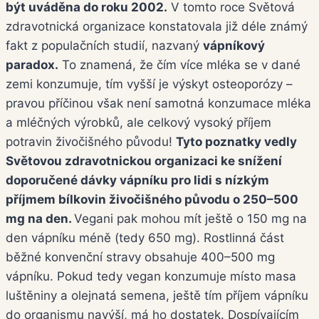
být uváděna do roku 2002.
V tomto roce Světová
zdravotnická organizace konstatovala již déle známý
fakt z populačních studií, nazvaný
vápníkový
paradox.
To znamená, že čím více mléka se v dané
zemi konzumuje, tím vyšší je výskyt osteoporózy –
pravou příčinou však není samotná konzumace mléka
a mléčných výrobků, ale celkový vysoký příjem
potravin živočišného původu!
Tyto poznatky vedly
Světovou zdravotnickou organizaci ke snížení
doporučené dávky vápníku pro lidi s nízkým
příjmem bílkovin živočišného původu o 250–500
mg na den.
Vegani pak mohou mít ještě o 150 mg na
den vápníku méně (tedy 650 mg). Rostlinná část
běžné konvenční stravy obsahuje 400–500 mg
vápníku. Pokud tedy vegan konzumuje místo masa
luštěniny a olejnatá semena, ještě tím příjem vápníku
do organismu navýší, má ho dostatek. Dospívajícím