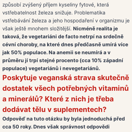
způsobí zvýšený příjem kyseliny fytové, která
vstřebatelnost železa snižuje. Problematika
vstřebávání železa a jeho hospodaření v organizmu je
však ještě mnohem složitější.
Nicméně realita je
taková, že vegetariáni de facto netrpí na srdečně
cévní choroby, na které dnes předčasně umírá více
jak 50% populace. Na anemii se neumírá a v
průměru jí trpí stejné procento (cca 10% západní
populace) vegetariánů i nevegetariánů.
Poskytuje veganská strava skutečně
dostatek všech potřebných vitaminů
a minerálů? Které z nich je třeba
dodávat tělu v suplementech?
Odpověď na tuto otázku by byla jednoduchá před
cca 50 roky. Dnes však správnost odpovědi