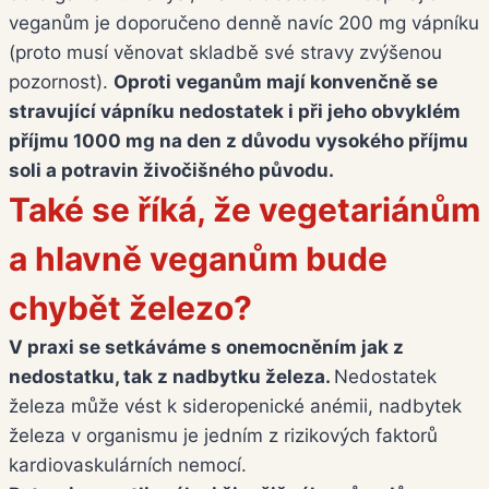
veganům je doporučeno denně navíc 200 mg vápníku
(proto musí věnovat skladbě své stravy zvýšenou
pozornost).
Oproti veganům mají konvenčně se
stravující vápníku nedostatek i při jeho obvyklém
příjmu 1000 mg na den z důvodu vysokého příjmu
soli a potravin živočišného původu.
Také se říká, že vegetariánům
a hlavně veganům bude
chybět železo?
V praxi se setkáváme s onemocněním jak z
nedostatku, tak z nadbytku železa.
Nedostatek
železa může vést k sideropenické anémii, nadbytek
železa v organismu je jedním z rizikových faktorů
kardiovaskulárních nemocí.