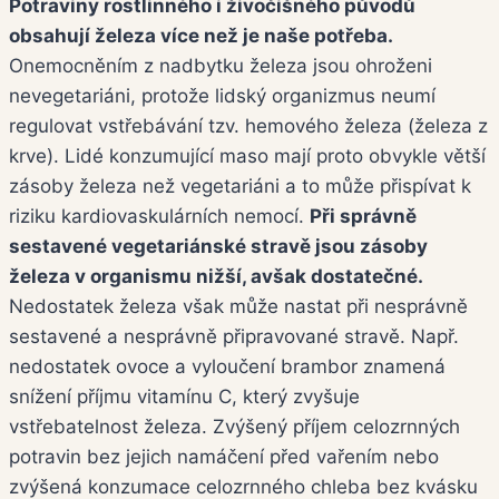
Potraviny rostlinného i živočišného původů
obsahují železa více než je naše potřeba.
Onemocněním z nadbytku železa jsou ohroženi
nevegetariáni, protože lidský organizmus neumí
regulovat vstřebávání tzv. hemového železa (železa z
krve). Lidé konzumující maso mají proto obvykle větší
zásoby železa než vegetariáni a to může přispívat k
riziku kardiovaskulárních nemocí.
Při správně
sestavené vegetariánské stravě jsou zásoby
železa v organismu nižší, avšak dostatečné.
Nedostatek železa však může nastat při nesprávně
sestavené a nesprávně připravované stravě. Např.
nedostatek ovoce a vyloučení brambor znamená
snížení příjmu vitamínu C, který zvyšuje
vstřebatelnost železa. Zvýšený příjem celozrnných
potravin bez jejich namáčení před vařením nebo
zvýšená konzumace celozrnného chleba bez kvásku