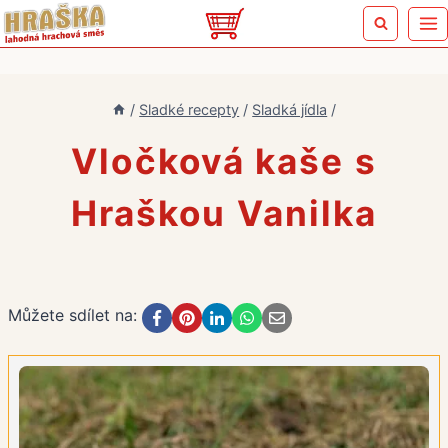
Přeskočit
na
obsah
/
Sladké recepty
/
Sladká jídla
/
Vločková kaše s
Hraškou Vanilka
Můžete sdílet na: