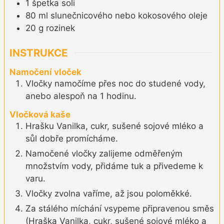
1
špetka
soli
80
ml
slunečnicového nebo kokosového oleje
20
g
rozinek
INSTRUKCE
Namočení vloček
Vločky namočíme přes noc do studené vody,
anebo alespoň na 1 hodinu.
Vločková kaše
Hrašku Vanilka, cukr, sušené sojové mléko a
sůl dobře promícháme.
Namočené vločky zalijeme odměřeným
množstvím vody, přidáme tuk a přivedeme k
varu.
Vločky zvolna vaříme, až jsou poloměkké.
Za stálého míchání vsypeme připravenou směs
(Hraška Vanilka, cukr, sušené sojové mléko a