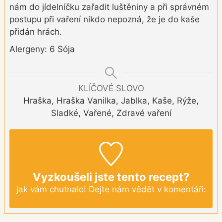
nám do jídelníčku zařadit luštěniny a při správném
postupu při vaření nikdo nepozná, že je do kaše
přidán hrách.
Alergeny: 6 Sója
KLÍČOVÉ SLOVO
Hraška, Hraška Vanilka, Jablka, Kaše, Rýže,
Sladké, Vařené, Zdravé vaření
Vyzkoušeli jste tento recept?
jak vám chutnalo! Dejte nám vědět v komentáři: