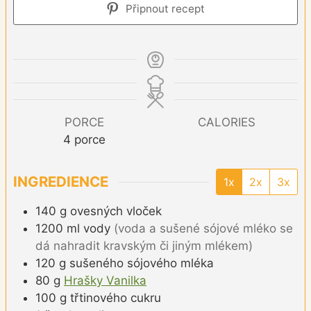
Připnout recept
PORCE
CALORIES
4
porce
INGREDIENCE
1x
2x
3x
140
g
ovesných vloček
1200
ml
vody
(voda a sušené sójové mléko se
dá nahradit kravským či jiným mlékem)
120
g
sušeného sójového mléka
80
g
Hrašky Vanilka
100
g
třtinového cukru