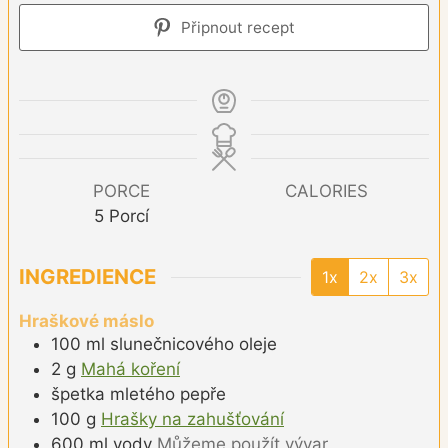
Připnout recept
PORCE
CALORIES
5
Porcí
INGREDIENCE
1x
2x
3x
Hraškové máslo
100
ml
slunečnicového oleje
2
g
Mahá koření
špetka
mletého pepře
100
g
Hrašky na zahušťování
600
ml
vody
Můžeme použít vývar