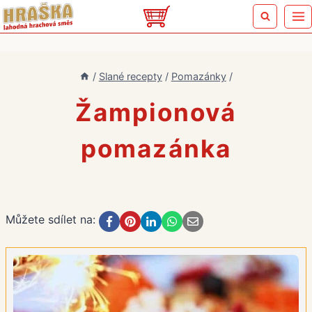
Přeskočit
na
obsah
/
Slané recepty
/
Pomazánky
/
Žampionová
pomazánka
Můžete sdílet na: