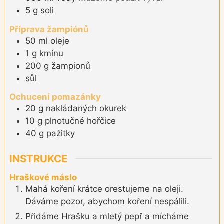
5
g
soli
Příprava žampiónů
50
ml
oleje
1
g
kmínu
200
g
žampionů
sůl
Ochucení pomazánky
20
g
nakládaných okurek
10
g
plnotučné hořčice
40
g
pažitky
INSTRUKCE
Hraškové máslo
Mahá koření krátce orestujeme na oleji.
Dáváme pozor, abychom koření nespálili.
Přidáme Hrašku a mletý pepř a mícháme