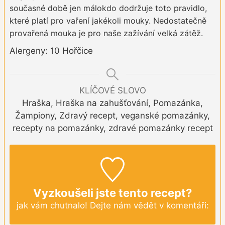
současné době jen málokdo dodržuje toto pravidlo,
které platí pro vaření jakékoli mouky. Nedostatečně
provařená mouka je pro naše zažívání velká zátěž.
Alergeny: 10 Hořčice
KLÍČOVÉ SLOVO
Hraška, Hraška na zahušťování, Pomazánka,
Žampiony, Zdravý recept, veganské pomazánky,
recepty na pomazánky, zdravé pomazánky recept
Vyzkoušeli jste tento recept?
jak vám chutnalo! Dejte nám vědět v komentáři: