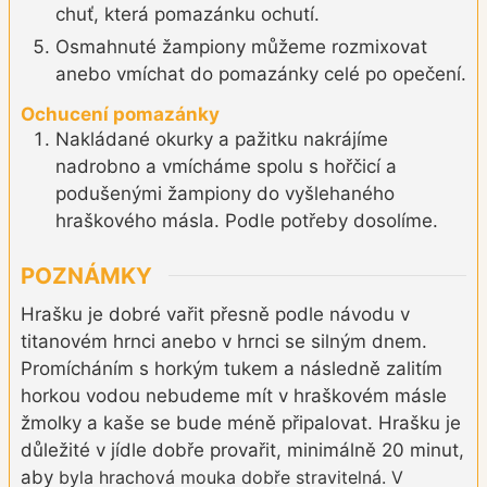
chuť, která pomazánku ochutí.
Osmahnuté žampiony můžeme rozmixovat
anebo vmíchat do pomazánky celé po opečení.
Ochucení pomazánky
Nakládané okurky a pažitku nakrájíme
nadrobno a vmícháme spolu s hořčicí a
podušenými žampiony do vyšlehaného
hraškového másla. Podle potřeby dosolíme.
POZNÁMKY
Hrašku je dobré vařit přesně podle návodu v
titanovém hrnci anebo v hrnci se silným dnem.
Promícháním s horkým tukem a následně zalitím
horkou vodou nebudeme mít v hraškovém másle
žmolky a kaše se bude méně připalovat. Hrašku je
důležité v jídle dobře provařit, minimálně 20 minut,
aby
byla
hrachová mouka dobře stravitelná. V