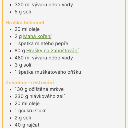
320
ml
vývaru nebo vody
5
g
soli
Hraška bešamel
20
ml
oleje
2
g
Mahá koření
1
špetka
mletého pepře
80
g
Hrašky na zahušťování
480
ml
vývaru nebo vody
3
g
soli
1
špetka
muškátového oříšku
Zelenina – restování
130
g
očištěné mrkve
230
g
hlávkového zelí
20
ml
oleje
1
gcukru
Cukr
2
g
soli
40
g
rajčat