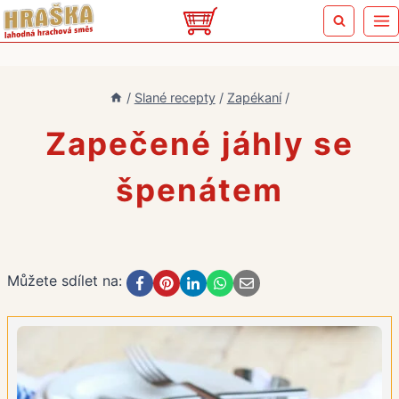
Přeskočit
na
obsah
/
Slané recepty
/
Zapékaní
/
Zapečené jáhly se
špenátem
Můžete sdílet na: