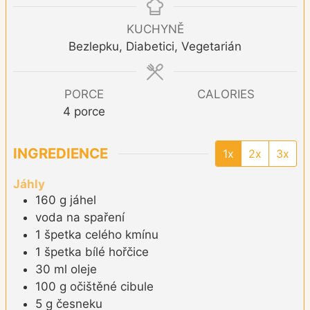
KUCHYNĚ
Bezlepku, Diabetici, Vegetarián
PORCE
CALORIES
4
porce
INGREDIENCE
1x
2x
3x
Jáhly
160
g
jáhel
voda na spaření
1
špetka
celého kmínu
1
špetka
bílé hořčice
30
ml
oleje
100
g
očištěné cibule
5
g
česneku