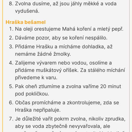
Zvolna dusíme, až jsou jáhly měkké a voda
vydušená.
Hraška bešamel
Na oleji orestujeme Mahá koření a mletý pepř.
Dáváme pozor, aby se koření nespálilo.
Přidáme Hrašku a mícháme dohladka, až
nemáme žádné žmolky.
Zalijeme vývarem nebo vodou, osolíme a
přidáme muškátový oříšek. Za stálého míchání
přivedeme k varu.
Pak oheň ztlumíme a zvolna vaříme 20 minut
pod pokličkou.
Občas promícháme a zkontrolujeme, zda se
Hraška nepřipaluje.
Je důležité vařit pokrm zvolna, nikoliv zprudka,
aby se voda zbytečně nevyvařovala, ale