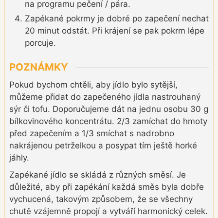
na programu pečení / pára.
Zapékané pokrmy je dobré po zapečení nechat
20 minut odstát. Při krájení se pak pokrm lépe
porcuje.
POZNÁMKY
Pokud bychom chtěli, aby jídlo bylo sytější,
můžeme přidat do zapečeného jídla nastrouhaný
sýr či tofu. Doporučujeme dát na jednu osobu 30 g
bílkovinového koncentrátu. 2/3 zamíchat do hmoty
před zapečením a 1/3 smíchat s nadrobno
nakrájenou petrželkou a posypat tím ještě horké
jáhly.
Zapékané jídlo se skládá z různých směsí. Je
důležité, aby při zapékání každá směs byla dobře
vychucená, takovým způsobem, že se všechny
chutě vzájemně propojí a vytváří harmonický celek.