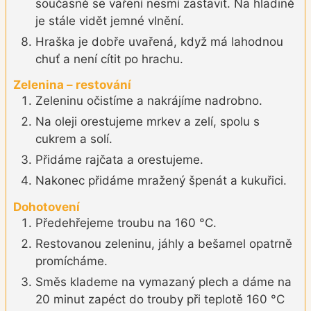
současně se vaření nesmí zastavit. Na hladině
je stále vidět jemné vlnění.
Hraška je dobře uvařená, když má lahodnou
chuť a není cítit po hrachu.
Zelenina – restování
Zeleninu očistíme a nakrájíme nadrobno.
Na oleji orestujeme mrkev a zelí, spolu s
cukrem a solí.
Přidáme rajčata a orestujeme.
Nakonec přidáme mražený špenát a kukuřici.
Dohotovení
Předehřejeme troubu na 160 °C.
Restovanou zeleninu, jáhly a bešamel opatrně
promícháme.
Směs klademe na vymazaný plech a dáme na
20 minut zapéct do trouby při teplotě 160 °C