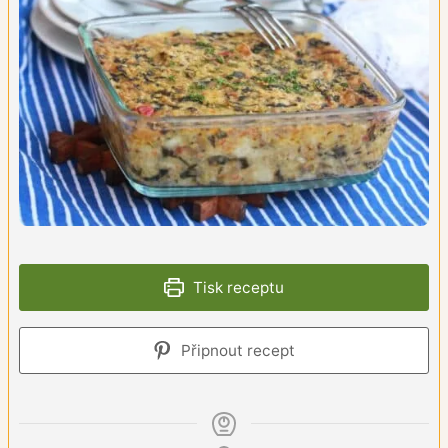
Tisk receptu
Připnout recept