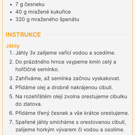
7
g
česneku
40
g
mražené kukuřice
320
g
mraženého špenátu
INSTRUKCE
Jáhly
Jáhly 3x zalijeme vařící vodou a scedíme.
Do prázdného hrnce vsypeme kmín celý a
hořčičné semínko.
Zahříváme, až semínka začnou vyskakovat.
Přidáme olej a drobně nakrájenou cibuli.
Na rozehřátém oleji zvolna orestujeme cibulku
do zlatova.
Přidáme třený česnek a vše krátce orestujeme.
Spařené jáhly smícháme s orestovanou cibulí,
zalijeme horkým vývarem či vodou a osolíme.