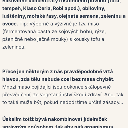
Bílkovinné koncentráty rostlinného původu (tofu,
tempeh, Klaso Ceria, Robi apod.), obiloviny,
luštěniny, mořské řasy, olejnatá semena, zeleninu a
ovoce.
Tip: Výborné a výživné je tzv. miso
(fermentovaná pasta ze sojových bobů, rýže,
pšeničné nebo ječné mouky) s kousky tofu a
zeleninou.
Přece jen některým z nás pravděpodobně vrtá
hlavou, zda tělu nebude cosi bez masa chybět.
Mnozí maso pojídající jsou dokonce skálopevně
přesvědčení, že vegetariánství škodí zdraví. Ano, tak
to také může být, pokud nedodržíme určité zásady…
Úskalím totiž bývá nakombinovat jídelníček
správným způsobem, tak aby náš organismus