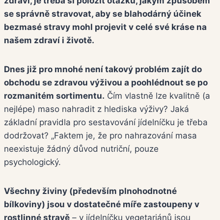
zdraví, je třeba si položit otázku, jakým způsobem
se správně stravovat, aby se blahodárný účinek
bezmasé stravy mohl projevit v celé své kráse na
našem zdraví i životě.
Dnes již pro mnohé není takový problém zajít do
obchodu se zdravou výživou a poohlédnout se po
rozmanitém sortimentu.
Čím vlastně lze kvalitně (a
nejlépe) maso nahradit z hlediska výživy? Jaká
základní pravidla pro sestavování jídelníčku je třeba
dodržovat? „Faktem je, že pro nahrazování masa
neexistuje žádný důvod nutriční, pouze
psychologický.
Všechny živiny (především plnohodnotné
bílkoviny) jsou v dostatečné míře zastoupeny v
rostlinné stravě
– v jídelníčku vegetariánů jsou