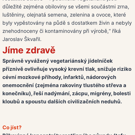
důležité zejména obiloviny se všemi součástmi zrna,
luštěniny, olejnatá semena, zelenina a ovoce, které
byly vypěstovány na půdě s dostatkem živin a nebyly
znehodnoceny či kontaminovány při výrobě,“ říká
Jaroslav Škvařil.
Jíme zdravě
Správně vyvážený vegetariánský jídelníček
příznivě ovlivňuje vysoký krevní tlak, snižuje riziko
cévní mozkové příhody, infarktů, nádorových
onemocnění (zejména rakoviny tlustého střeva a
konečníku), řeší nadýmání, zácpu, migrény, bolesti
kloubů a spoustu dalších civilizačních neduhů.
Co jíst?