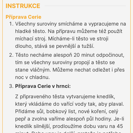
INSTRUKCE
Příprava Cerie
Všechny suroviny smícháme a vypracujeme na
hladké těsto. Na přípravu můžeme též použít
míchací stroj. Mícháme-li těsto ve stroji
dlouho, stává se pevnější a tužší.
Těsto necháme alespoň 20 minut odpočinout,
tím se všechny suroviny propojí a těsto se
stane vláčným. Můžeme nechat odležet i přes
noc v chladnu.
Příprava Cerie v hrnci:
Z připraveného těsta vytvarujeme knedlík,
který vkládáme do vařící vody tak, aby plaval.
Přidáme sůl, bobkový list, nové koření, celý
pepř a zvolna vaříme alespoň půl hodiny. Je-li
knedlík silnější, prodloužíme dobu varu na 45