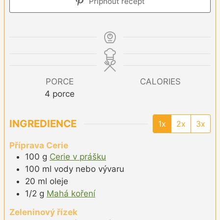
Připnout recept
PORCE
CALORIES
4
porce
INGREDIENCE
1x
2x
3x
Příprava Cerie
100
g
Cerie v prášku
100
ml
vody nebo vývaru
20
ml
oleje
1/2
g
Mahá koření
Zeleninový řízek