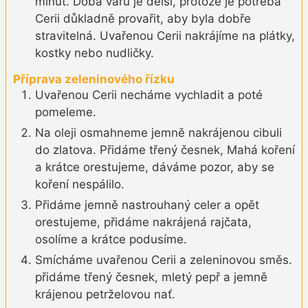
minut. Doba varu je delší, protože je potřeba
Cerii důkladně provařit, aby byla dobře
stravitelná. Uvařenou Cerii nakrájíme na plátky,
kostky nebo nudličky.
Příprava zeleninového řízku
Uvařenou Cerii necháme vychladit a poté
pomeleme.
Na oleji osmahneme jemně nakrájenou cibuli
do zlatova. Přidáme třený česnek, Mahá koření
a krátce orestujeme, dáváme pozor, aby se
koření nespálilo.
Přidáme jemně nastrouhaný celer a opět
orestujeme, přidáme nakrájená rajčata,
osolíme a krátce podusíme.
Smícháme uvařenou Cerii a zeleninovou směs.
přidáme třený česnek, mletý pepř a jemně
krájenou petrželovou nať.