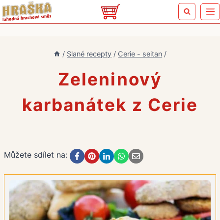
Přeskočit
na
obsah
/
Slané recepty
/
Cerie - seitan
/
Zeleninový
karbanátek z Cerie
Můžete sdílet na: