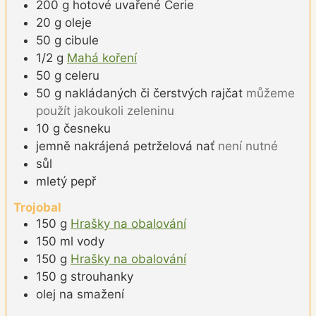
200
g
hotové uvařené Cerie
20
g
oleje
50
g
cibule
1/2
g
Mahá koření
50
g
celeru
50
g
nakládaných či čerstvých rajčat
můžeme
použít jakoukoli zeleninu
10
g
česneku
jemně nakrájená petrželová nať
není nutné
sůl
mletý pepř
Trojobal
150
g
Hrašky na obalování
150
ml
vody
150
g
Hrašky na obalování
150
g
strouhanky
olej na smažení