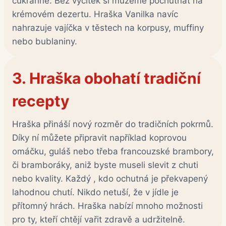
cukrařině. Bez výčitek si můžeme pochutnat na
krémovém dezertu. Hraška Vanilka navíc
nahrazuje vajíčka v těstech na korpusy, muffiny
nebo bublaniny.
3.
Hraška obohatí tradiční
recepty
Hraška přináší nový rozměr do tradičních pokrmů.
Díky ní můžete připravit například koprovou
omáčku, guláš nebo třeba francouzské brambory,
či bramboráky, aniž byste museli slevit z chuti
nebo kvality. Každý , kdo ochutná je překvapený
lahodnou chutí. Nikdo netuší, že v jídle je
přítomný hrách. Hraška nabízí mnoho možnosti
pro ty, kteří chtějí vařit zdravě a udržitelně.