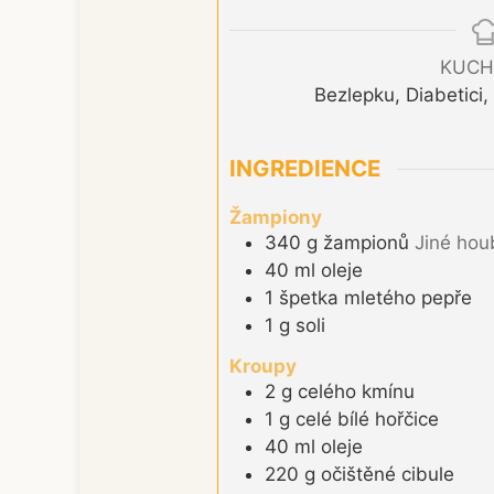
KUCH
Bezlepku, Diabetici
INGREDIENCE
Žampiony
340
g
žampionů
Jiné hou
40
ml
oleje
1
špetka
mletého pepře
1
g
soli
Kroupy
2
g
celého kmínu
1
g
celé bílé hořčice
40
ml
oleje
220
g
očištěné cibule