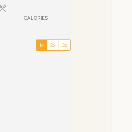
CALORIES
1x
2x
3x