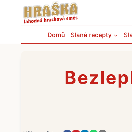
Přeskočit
na
obsah
Domů
Slané recepty
Sl
Bezlep