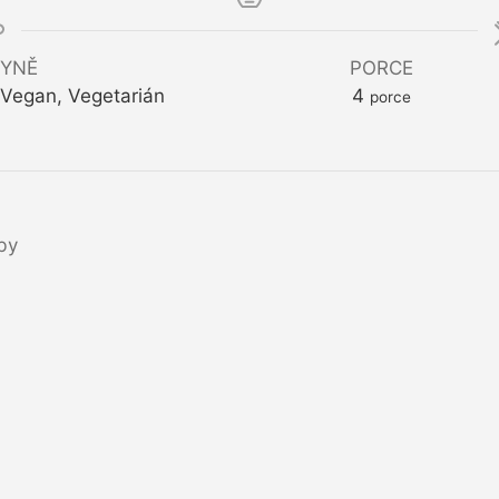
YNĚ
PORCE
, Vegan, Vegetarián
4
porce
by