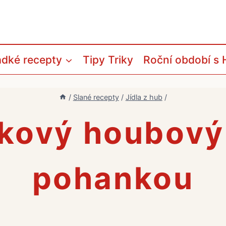
adké recepty
Tipy Triky
Roční období s 
/
Slané recepty
/
Jídla z hub
/
kový houbový
pohankou