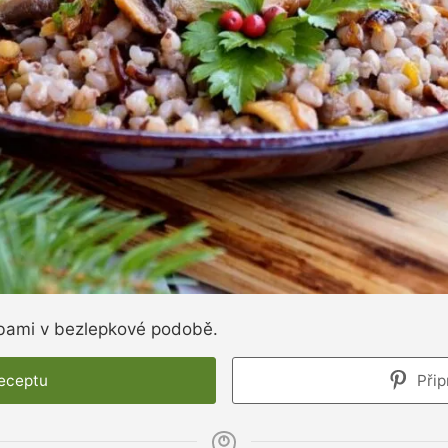
ubami v bezlepkové podobě.
receptu
Přip