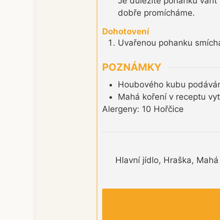
Je důležité pohanku vaři
dobře promícháme.
Dohotovení
Uvařenou pohanku smíchá
POZNÁMKY
Houbového kubu podávám
Mahá koření v receptu vyt
Alergeny: 10 Hořčice
Hlavní jídlo, Hraška, Mahá