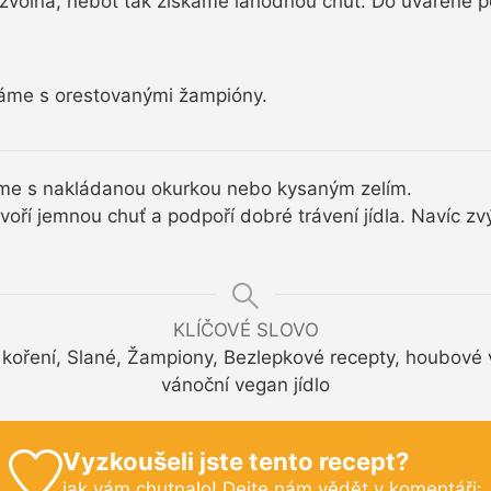
t zvolna, neboť tak získáme lahodnou chuť. Do uvařené
me s orestovanými žampióny.
e s nakládanou okurkou nebo kysaným zelím.
voří jemnou chuť a podpoří dobré trávení jídla. Navíc zv
KLÍČOVÉ SLOVO
 koření, Slané, Žampiony, Bezlepkové recepty, houbové v
vánoční vegan jídlo
Vyzkoušeli jste tento recept?
jak vám chutnalo! Dejte nám vědět v komentáři: