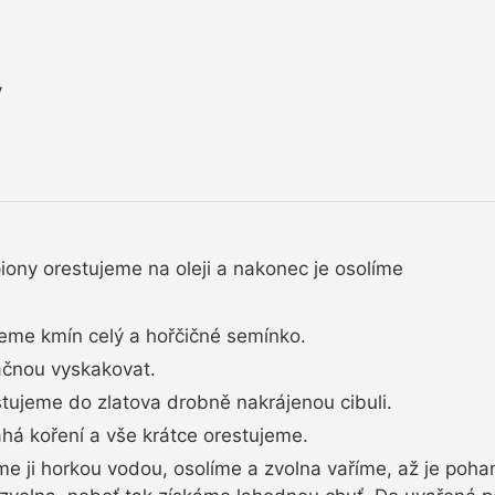
y
ony orestujeme na oleji a nakonec je osolíme
me kmín celý a hořčičné semínko.
ačnou vyskakovat.
estujeme do zlatova drobně nakrájenou cibuli.
há koření a vše krátce orestujeme.
me ji horkou vodou, osolíme a zvolna vaříme, až je po