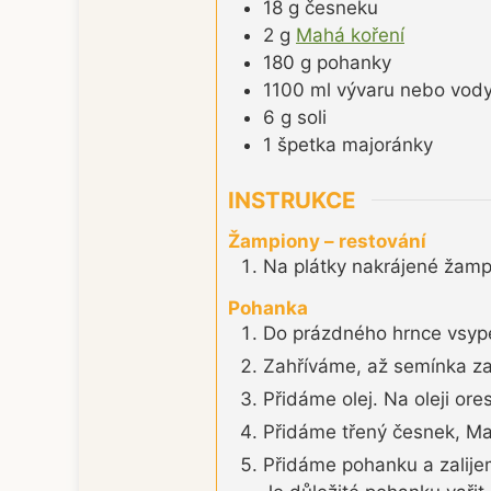
18
g
česneku
2
g
Mahá koření
180
g
pohanky
1100
ml
vývaru nebo vod
6
g
soli
1
špetka
majoránky
INSTRUKCE
Žampiony – restování
Na plátky nakrájené žampi
Pohanka
Do prázdného hrnce vsype
Zahříváme, až semínka z
Přidáme olej. Na oleji or
Přidáme třený česnek, Ma
Přidáme pohanku a zalije