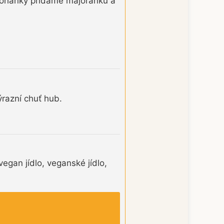
 pohanky přidáme majoránku a
ýrazní chuť hub.
egan jídlo, veganské jídlo,