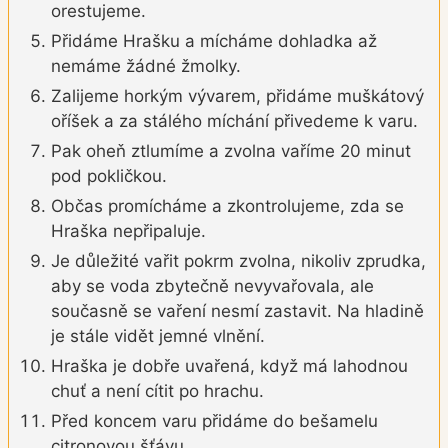
orestujeme.
Přidáme Hrašku a mícháme dohladka až
nemáme žádné žmolky.
Zalijeme horkým vývarem, přidáme muškátový
oříšek a za stálého míchání přivedeme k varu.
Pak oheň ztlumíme a zvolna vaříme 20 minut
pod pokličkou.
Občas promícháme a zkontrolujeme, zda se
Hraška nepřipaluje.
Je důležité vařit pokrm zvolna, nikoliv zprudka,
aby se voda zbytečně nevyvařovala, ale
současně se vaření nesmí zastavit. Na hladině
je stále vidět jemné vlnění.
Hraška je dobře uvařená, když má lahodnou
chuť a není cítit po hrachu.
Před koncem varu přidáme do bešamelu
citronovou šťávu.