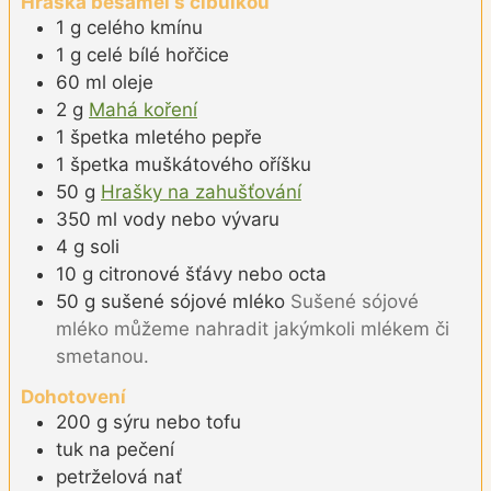
Hraška bešamel s cibulkou
1
g
celého kmínu
1
g
celé bílé hořčice
60
ml
oleje
2
g
Mahá koření
1
špetka
mletého pepře
1
špetka
muškátového oříšku
50
g
Hrašky na zahušťování
350
ml
vody nebo vývaru
4
g
soli
10
g
citronové šťávy nebo octa
50
g
sušené sójové mléko
Sušené sójové
mléko můžeme nahradit jakýmkoli mlékem či
smetanou.
Dohotovení
200
g
sýru nebo tofu
tuk na pečení
petrželová nať