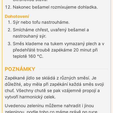
Nakonec bešamel rozmixujeme dohladka.
Dohotovení
Sýr nebo tofu nastrouháme.
Smícháme chřest, uvařený bešamel a
nastrouhaný sýr.
Směs klademe na tukem vymazaný plech a v
předehřáté troubě zapékáme 20 minut při
teplotě 160 °C.
POZNÁMKY
Zapékané jídlo se skládá z různých směsí. Je
důležité, aby měla při zapékání každá směs svoji
chuť. Všechny chutě se pak vzájemně propojí a
vytvoří harmonický celek.
Uvedenou zeleninu můžeme nahradit i jinou
zeleninou, podle toho co máme právě po ruce.