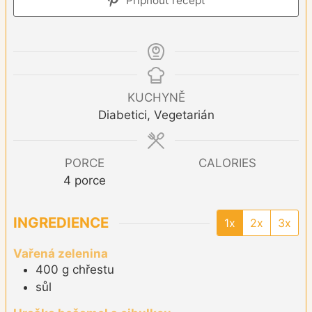
Připnout recept
KUCHYNĚ
Diabetici, Vegetarián
PORCE
CALORIES
4
porce
INGREDIENCE
1x
2x
3x
Vařená zelenina
400
g
chřestu
sůl