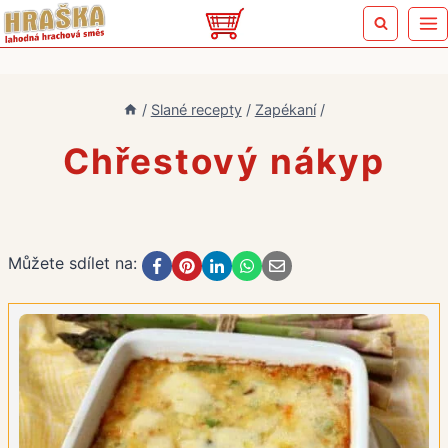
Přeskočit
na
obsah
/
Slané recepty
/
Zapékaní
/
Chřestový nákyp
Můžete sdílet na: