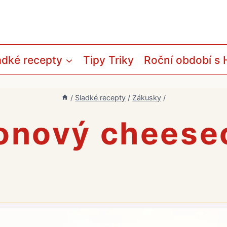
adké recepty
Tipy Triky
Roční období s 
/
Sladké recepty
/
Zákusky
/
ronový cheese