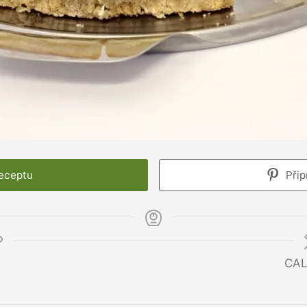
receptu
Přip
CAL