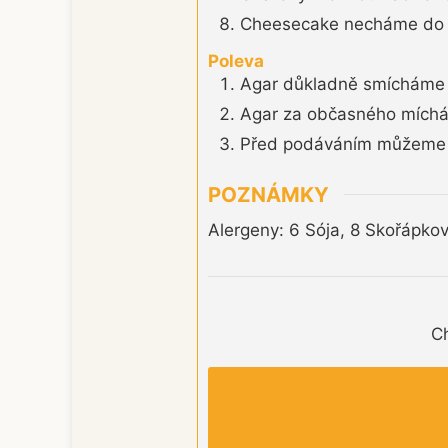
Cheesecake necháme do d
Poleva
Agar důkladně smícháme s
Agar za občasného míchán
Před podáváním můžeme j
POZNÁMKY
Alergeny: 6 Sója, 8 Skořápkov
Ch