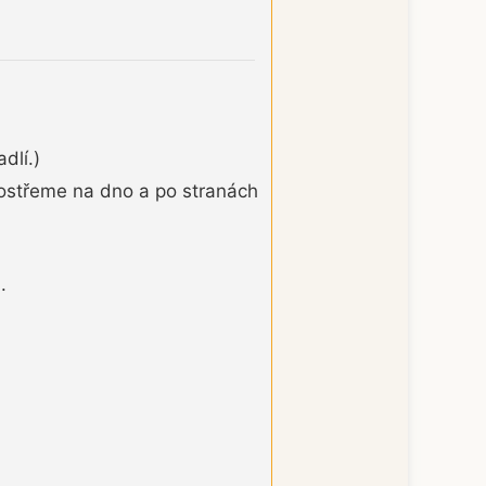
dlí.)
rostřeme na dno a po stranách
.