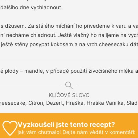
alšího dne vychladnout.
 džusem. Za stálého míchání ho přivedeme k varu a vař
í necháme chladnout. Ještě vlažný ho nalijeme na vyc
eště stěny posypat kokosem a na vrch cheesecaku dát
é plody – mandle, v případě použití živočišného mléka 
KLÍČOVÉ SLOVO
eesecake, Citron, Dezert, Hraška, Hraška Vanilka, Sla
Vyzkoušeli jste tento recept?
jak vám chutnalo! Dejte nám vědět v komentáři: