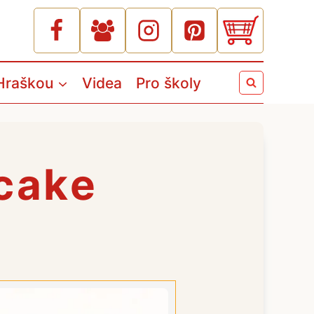
Hraškou
Videa
Pro školy
cake