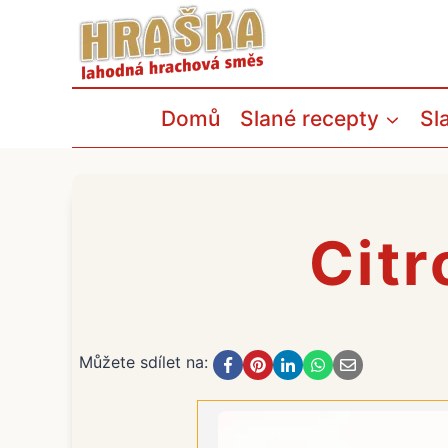
Přeskočit
na
obsah
Domů
Slané recepty
Sl
Cit
Můžete sdílet na: