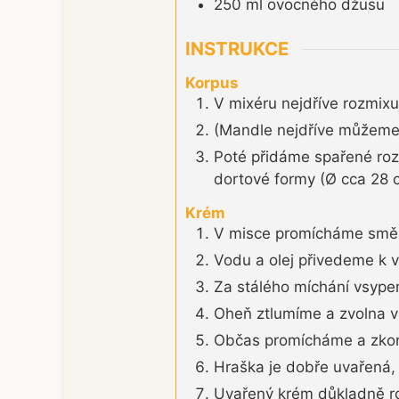
250
ml
ovocného džusu
INSTRUKCE
Korpus
V mixéru nejdříve rozmix
(Mandle nejdříve můžeme s
Poté přidáme spařené roz
dortové formy (Ø cca 28 
Krém
V misce promícháme směs 
Vodu a olej přivedeme k v
Za stálého míchání vsyp
Oheň ztlumíme a zvolna v
Občas promícháme a zkont
Hraška je dobře uvařená, 
Uvařený krém důkladně 