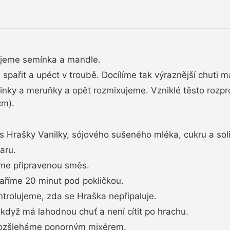
ujeme semínka a mandle.
pařit a upéct v troubě. Docílíme tak výraznější chuti ma
inky a meruňky a opět rozmixujeme. Vzniklé těsto rozp
cm).
Hrašky Vanilky, sójového sušeného mléka, cukru a soli
aru.
eme připravenou směs.
aříme 20 minut pod pokličkou.
rolujeme, zda se Hraška nepřipaluje.
když má lahodnou chuť a není cítit po hrachu.
rozšleháme ponorným mixérem.