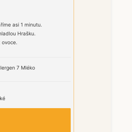
íme asi 1 minutu.
hladlou Hrašku.
 ovoce.
alergen 7 Mléko
dké