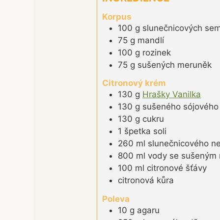
Korpus
100
g
slunečnicových se
75
g
mandlí
100
g
rozinek
75
g
sušených meruněk
Citronový krém
130
g
Hrašky Vanilka
130
g
sušeného sójového
130
g
cukru
1
špetka
soli
260
ml
slunečnicového n
800
ml
vody se sušeným
100
ml
citronové šťávy
citronová kůra
Poleva
10
g
agaru