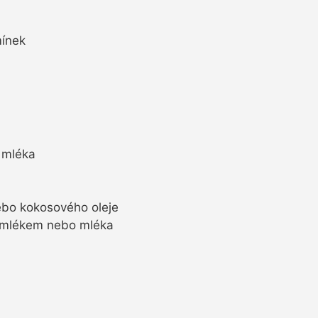
mínek
 mléka
ebo kokosového oleje
 mlékem nebo mléka