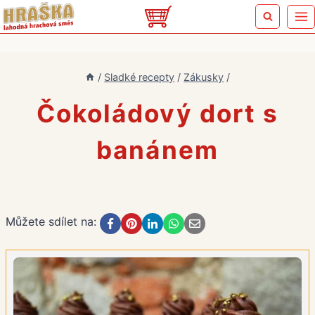
Přeskočit
na
obsah
/
Sladké recepty
/
Zákusky
/
Čokoládový dort s
banánem
Můžete sdílet na: