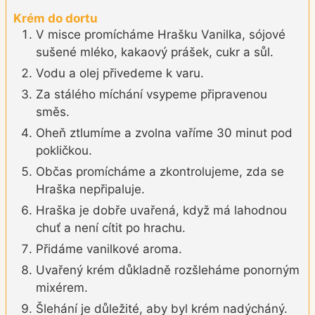
Krém do dortu
V misce promícháme Hrašku Vanilka, sójové
sušené mléko, kakaový prášek, cukr a sůl.
Vodu a olej přivedeme k varu.
Za stálého míchání vsypeme připravenou
směs.
Oheň ztlumíme a zvolna vaříme 30 minut pod
pokličkou.
Občas promícháme a zkontrolujeme, zda se
Hraška nepřipaluje.
Hraška je dobře uvařená, když má lahodnou
chuť a není cítit po hrachu.
Přidáme vanilkové aroma.
Uvařený krém důkladně rozšleháme ponorným
mixérem.
Šlehání je důležité, aby byl krém nadýcháný.