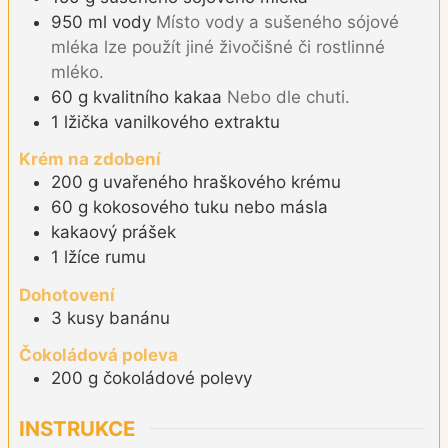
950
ml
vody
Místo vody a sušeného sójové
mléka lze použít jiné živočišné či rostlinné
mléko.
60
g
kvalitního kakaa
Nebo dle chuti.
1
lžička
vanilkového extraktu
Krém na zdobení
200
g
uvařeného hraškového krému
60
g
kokosového tuku nebo másla
kakaový prášek
1
lžíce
rumu
Dohotovení
3
kusy
banánu
Čokoládová poleva
200
g
čokoládové polevy
INSTRUKCE