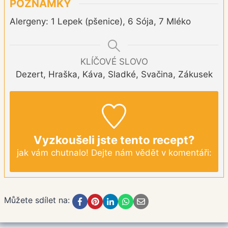
POZNÁMKY
Alergeny: 1 Lepek (pšenice), 6 Sója, 7 Mléko
KLÍČOVÉ SLOVO
Dezert, Hraška, Káva, Sladké, Svačina, Zákusek
Vyzkoušeli jste tento recept?
jak vám chutnalo! Dejte nám vědět v komentáři:
Můžete sdílet na: