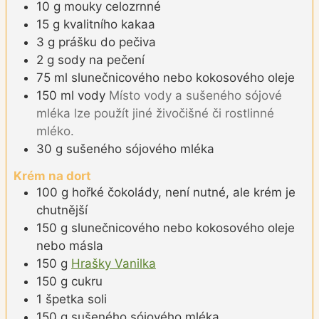
10
g
mouky celozrnné
15
g
kvalitního kakaa
3
g
prášku do pečiva
2
g
sody na pečení
75
ml
slunečnicového nebo kokosového oleje
150
ml
vody
Místo vody a sušeného sójové
mléka lze použít jiné živočišné či rostlinné
mléko.
30
g
sušeného sójového mléka
Krém na dort
100
g
hořké čokolády, není nutné, ale krém je
chutnější
150
g
slunečnicového nebo kokosového oleje
nebo másla
150
g
Hrašky Vanilka
150
g
cukru
1
špetka
soli
150
g
sušeného sójového mléka