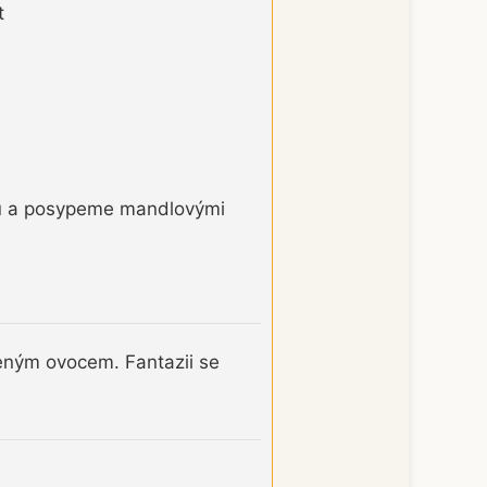
t
ou a posypeme mandlovými
eným ovocem. Fantazii se