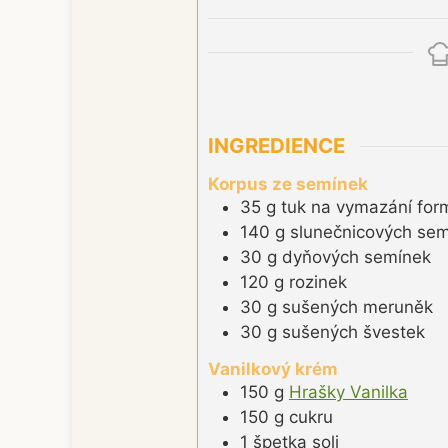
INGREDIENCE
Korpus ze semínek
35
g
tuk na vymazání for
140
g
slunečnicových se
30
g
dyňových semínek
120
g
rozinek
30
g
sušených meruněk
30
g
sušených švestek
Vanilkový krém
150
g
Hrašky Vanilka
150
g
cukru
1
špetka
soli