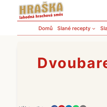
Přeskočit
na
obsah
Domů
Slané recepty
Sl
Dvoubar