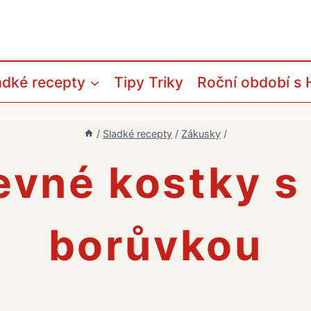
adké recepty
Tipy Triky
Roční období s 
/
Sladké recepty
/
Zákusky
/
evné kostky s
borůvkou