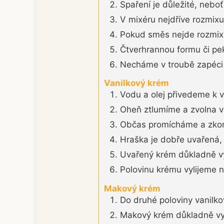
Spaření je důležité, nebo
V mixéru nejdříve rozmix
Pokud směs nejde rozmixo
Čtverhrannou formu či pe
Necháme v troubě zapéci 
Vanilkový krém
Vodu a olej přivedeme k 
Oheň ztlumíme a zvolna v
Občas promícháme a zkont
Hraška je dobře uvařená, 
Uvařený krém důkladně 
Polovinu krému vylijeme 
Makový krém
Do druhé poloviny vanilk
Makový krém důkladně v