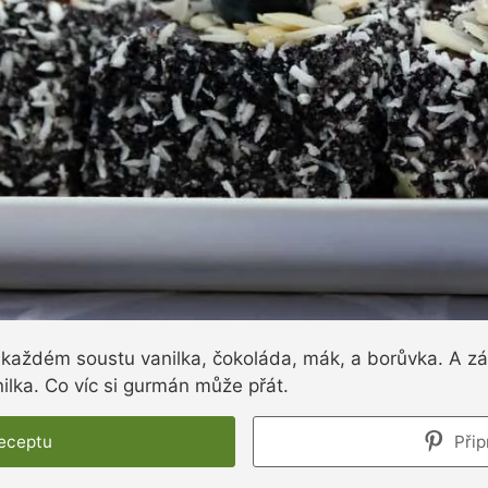
 každém soustu vanilka, čokoláda, mák, a borůvka. A zá
lka. Co víc si gurmán může přát.
receptu
Přip