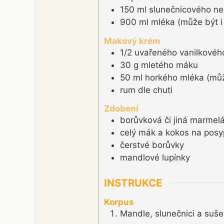
150
ml
slunečnicového ne
900
ml
mléka (může být i 
Makový krém
1/2
uvařeného vanilkovéh
30
g
mletého máku
50
ml
horkého mléka (může
rum dle chuti
Zdobení
borůvková či jiná marmel
celý mák a kokos na posy
čerstvé borůvky
mandlové lupínky
INSTRUKCE
Korpus
Mandle, slunečnici a suš