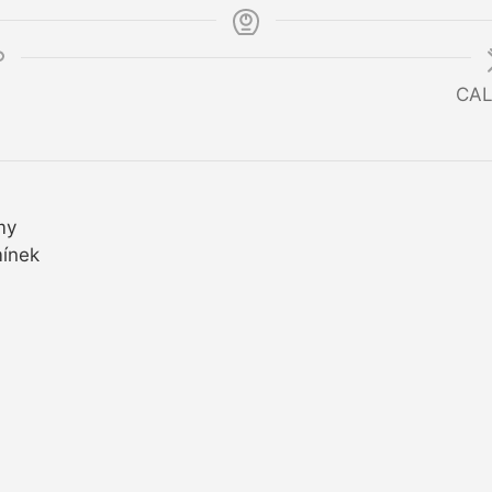
CAL
my
mínek