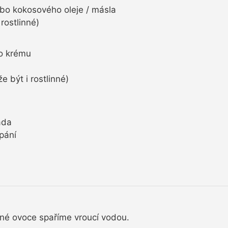
bo kokosového oleje / másla
rostlinné)
o krému
 být i rostlinné)
áda
pání
ené ovoce spaříme vroucí vodou.