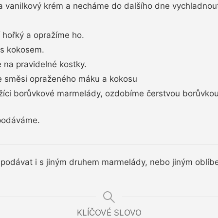
a vanilkový krém a necháme do dalšího dne vychladnou
hořký a opražíme ho.
s kokosem.
 na pravidelné kostky.
e směsi opraženého máku a kokosu
žíci borůvkové marmelády, ozdobíme čerstvou borůvk
podáváme.
podávat i s jiným druhem marmelády, nebo jiným oblíb
KLÍČOVÉ SLOVO