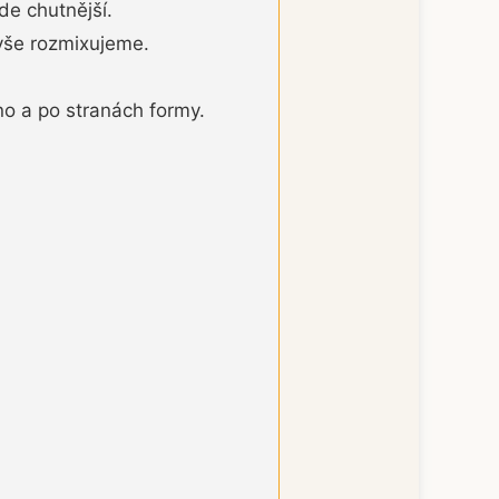
de chutnější.
vše rozmixujeme.
o a po stranách formy.