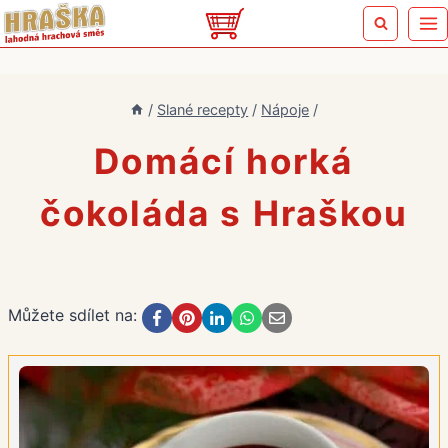
Přeskočit
na
obsah
/
Slané recepty
/
Nápoje
/
Domácí horká
čokoláda s Hraškou
Můžete sdílet na: