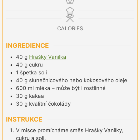
CALORIES
INGREDIENCE
40
g
Hrašky Vanilka
40
g
cukru
1
špetka
soli
40
g
slunečnicového nebo kokosového oleje
600
ml
mléka – může být i rostlinné
30
g
kakaa
30
g
kvalitní čokolády
INSTRUKCE
V misce promícháme směs Hrašky Vanilky,
cukru a soli.