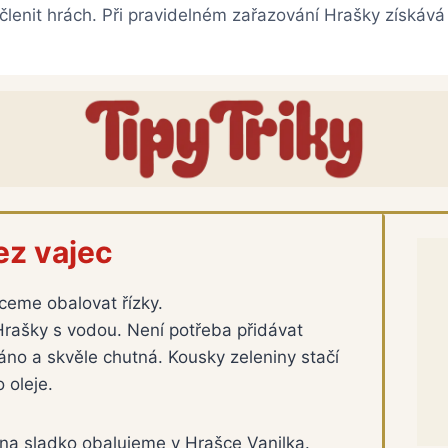
včlenit hrách. Při pravidelném zařazování Hrašky získáv
ez vajec
ceme obalovat řízky.
rašky s vodou. Není potřeba přidávat
táno a skvěle chutná. Kousky zeleniny stačí
 oleje.
na sladko obalujeme v Hrašce Vanilka.