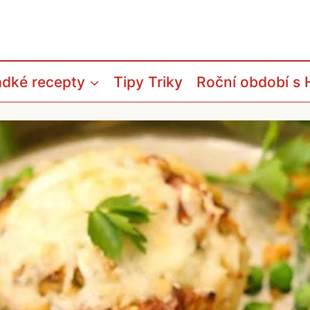
adké recepty
Tipy Triky
Roční období s 