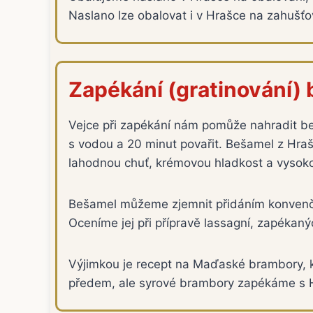
Naslano lze obalovat i v Hrašce na zahušťová
Zapékání (gratinování) 
Vejce při zapékání nám pomůže nahradit be
s vodou a 20 minut povařit. Bešamel z Hrašk
lahodnou chuť, krémovou hladkost a vysok
Bešamel můžeme zjemnit přidáním konvenčn
Oceníme jej při přípravě lassagní, zapékan
Výjimkou je recept na Maďaské brambory, 
předem, ale syrové brambory zapékáme s H