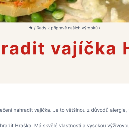
/
Rady k přípravě našich výrobků
/
radit vajíčka
pečení nahradit vajíčka. Je to většinou z důvodů alergie
adit Hraška. Má skvělé vlastnosti a vysokou výživov