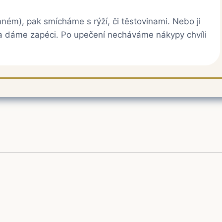
nném), pak smícháme s rýží, či těstovinami. Nebo ji
a dáme zapéci. Po upečení necháváme nákypy chvíli