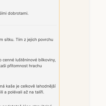
šími dobrotami.
sítku. Tím z jejich povrchu
o cenné luštěninové bílkoviny,
kaši přítomnost hrachu
ná kaše je celkově lahodnější
a polévali až na talíři.