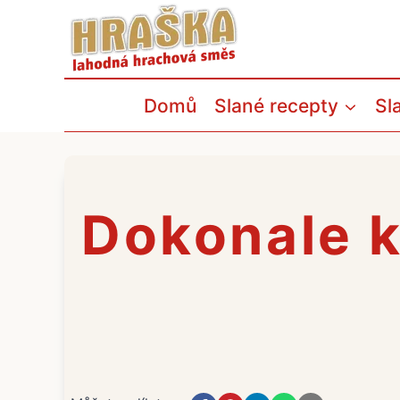
Přeskočit
na
obsah
Domů
Slané recepty
Sl
Dokonale k