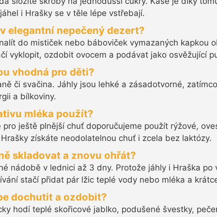
ádá složité škroby na jednodušší cukry. Kaše je díky tom
áhel i Hrašky se v těle lépe vstřebají.
 v elegantní nepečený dezert?
nalít do mističek nebo báboviček vymazaných kapkou ol
tačí vyklopit, ozdobit ovocem a podávat jako osvěžující 
ou vhodná pro děti?
daně či svačina. Jáhly jsou lehké a zásadotvorné, zatím
ii a bílkoviny.
ativu mléka použít?
e pro ještě plnější chuť doporučujeme použít rýžové, o
Hrašky získáte neodolatelnou chuť i zcela bez laktózy.
ně skladovat a znovu ohřát?
é nádobě v lednici až 3 dny. Protože jáhly i Hraška po 
vání stačí přidat pár lžic teplé vody nebo mléka a krát
pe dochutit a ozdobit?
icky hodí teplé skořicové jablko, podušené švestky, peč