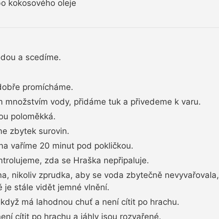
o kokosového oleje
vodou a scedíme.
l dobře promícháme.
 množstvím vody, přidáme tuk a přivedeme k varu.
sou poloměkká.
me zbytek surovin.
na vaříme 20 minut pod pokličkou.
rolujeme, zda se Hraška nepřipaluje.
olna, nikoliv zprudka, aby se voda zbytečně nevyvařovala
 je stále vidět jemné vlnění.
když má lahodnou chuť a není cítit po hrachu.
ní cítit po hrachu a jáhly jsou rozvařené.