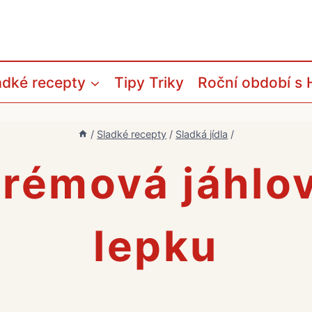
adké recepty
Tipy Triky
Roční období s 
/
Sladké recepty
/
Sladká jídla
/
rémová jáhlo
lepku