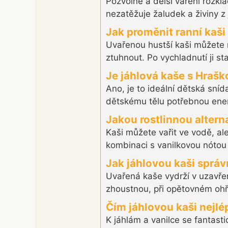
Pozvolné a delší vaření rozkl
nezatěžuje žaludek a živiny z j
Jak proměnit ranní kaši
Uvařenou hustší kaši můžete 
ztuhnout. Po vychladnutí ji s
Je jáhlová kaše s Hrašk
Ano, je to ideální dětská sní
dětskému tělu potřebnou energ
Jakou rostlinnou altern
Kaši můžete vařit ve vodě, al
kombinaci s vanilkovou nótou 
Jak jáhlovou kaši správ
Uvařená kaše vydrží v uzavřen
zhoustnou, při opětovném ohří
Čím jáhlovou kaši nejlé
K jáhlám a vanilce se fantast