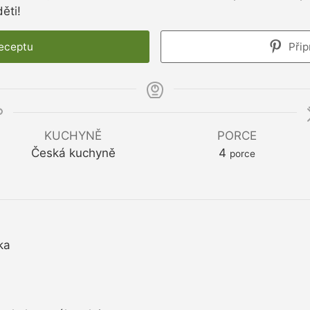
ěti!
receptu
Přip
KUCHYNĚ
PORCE
Česká kuchyně
4
porce
ka