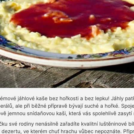
émové jáhlové kaše bez hořkosti a bez lepku! Jáhly patří
erálů, ale při běžné přípravě bývají suché a hořké. Spoj
vě jemnou snídaňovou kaši, která vás spolehlivě zasytí
čku své rodiny nenásilně zařadíte kvalitní luštěninové bíl
ezertu, ve kterém chuť hrachu vůbec nepoznáte. Připrav