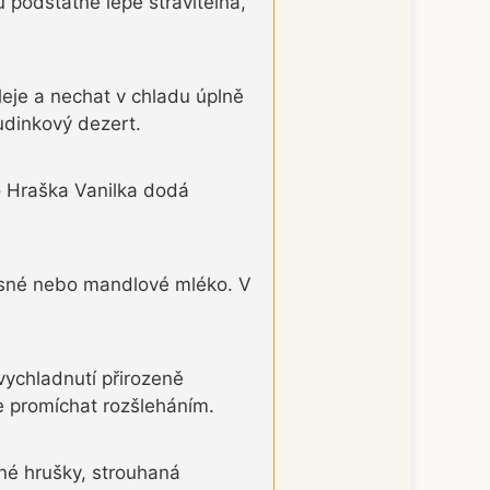
u podstatně lépe stravitelná,
eje a nechat v chladu úplně
pudinkový dezert.
co Hraška Vanilka dodá
vesné nebo mandlové mléko. V
vychladnutí přirozeně
ce promíchat rozšleháním.
ené hrušky, strouhaná