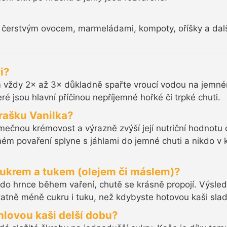
 čerstvým ovocem, marmeládami, kompoty, oříšky a dal
i?
vždy 2× až 3× důkladně spařte vroucí vodou na jemném 
ré jsou hlavní příčinou nepříjemné hořké či trpké chuti.
rašku Vanilka?
mečnou krémovost a výrazně zvýší její nutriční hodnotu 
vném povaření splyne s jáhlami do jemné chuti a nikdo v 
 cukrem a tukem (olejem či máslem)?
 do hrnce během vaření, chutě se krásně propojí. Výsled
atně méně cukru i tuku, než kdybyste hotovou kaši sladili 
áhlovou kaši delší dobu?