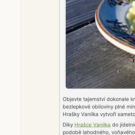
Objevte tajemství dokonale kr
bezlepkové obiloviny plné min
Hrašky Vanilka vytvoří sameto
Díky
Hrašce Vanilka
do jídelní
podobě lahodného, voňavého d