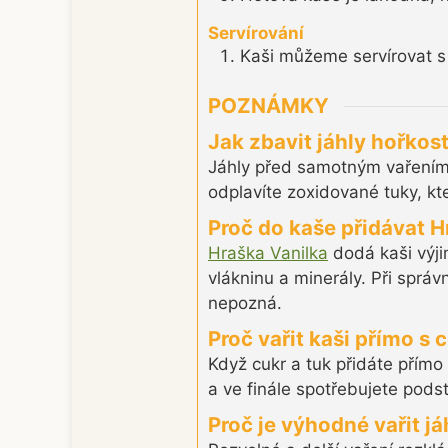
Servírování
Kaši můžeme servírovat s
POZNÁMKY
Jak zbavit jáhly hořkost
Jáhly před samotným vařením 
odplavíte zoxidované tuky, kte
Proč do kaše přidávat H
Hraška Vanilka
dodá kaši výji
vlákninu a minerály. Při sprá
nepozná.
Proč vařit kaši přímo s
Když cukr a tuk přidáte přímo
a ve finále spotřebujete podst
Proč je výhodné vařit j