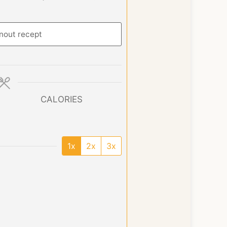
nout recept
CALORIES
1x
2x
3x