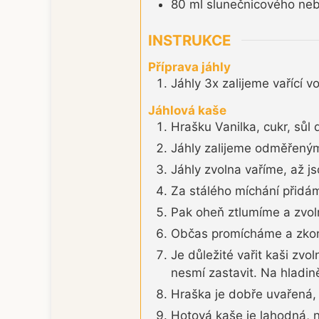
80
ml
slunečnicového neb
INSTRUKCE
Příprava jáhly
Jáhly 3x zalijeme vařící 
Jáhlová kaše
Hrašku Vanilka, cukr, sů
Jáhly zalijeme odměřeným
Jáhly zvolna vaříme, až j
Za stálého míchání přidá
Pak oheň ztlumíme a zvol
Občas promícháme a zkont
Je důležité vařit kaši zv
nesmí zastavit. Na hladině
Hraška je dobře uvařená, 
Hotová kaše je lahodná, ne