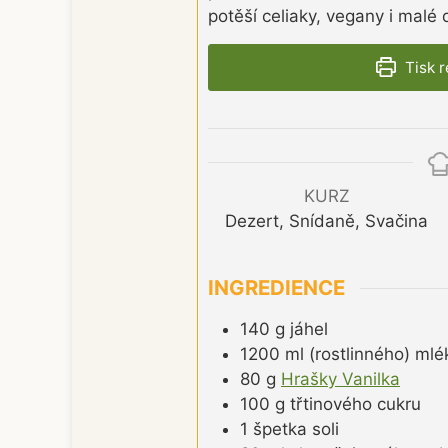
potěší celiaky, vegany i malé d
Tisk 
KURZ
Dezert, Snídaně, Svačina
INGREDIENCE
140
g
jáhel
1200
ml
(rostlinného) mlé
80
g
Hrašky Vanilka
100
g
třtinového cukru
1
špetka
soli