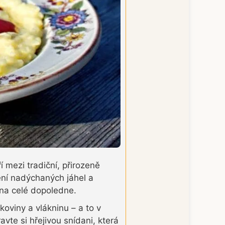
 mezi tradiční, přirozeně
ení nadýchaných jáhel a
 na celé dopoledne.
koviny a vlákninu – a to v
te si hřejivou snídani, která