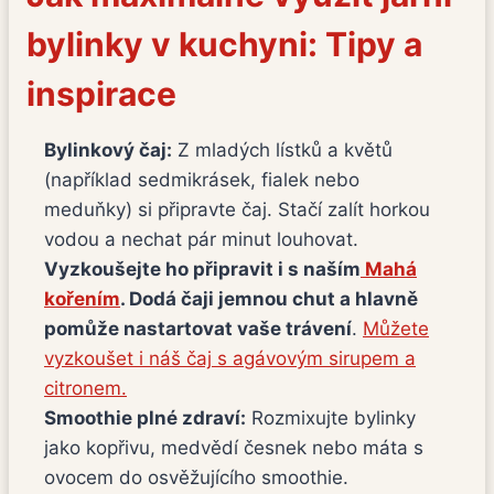
bylinky v kuchyni: Tipy a
inspirace
Bylinkový čaj:
Z mladých lístků a květů
(například sedmikrásek, fialek nebo
meduňky) si připravte čaj. Stačí zalít horkou
vodou a nechat pár minut louhovat.
Vyzkoušejte ho připravit i s naším
Mahá
kořením
. Dodá čaji jemnou chut a hlavně
pomůže nastartovat vaše trávení
.
Můžete
vyzkoušet i náš čaj s agávovým sirupem a
citronem.
Smoothie plné zdraví:
Rozmixujte bylinky
jako kopřivu, medvědí česnek nebo máta s
ovocem do osvěžujícího smoothie.