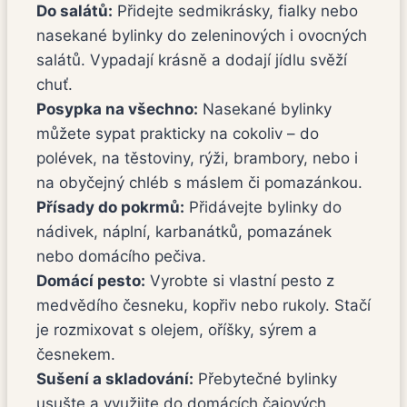
Do salátů:
Přidejte sedmikrásky, fialky nebo
nasekané bylinky do zeleninových i ovocných
salátů. Vypadají krásně a dodají jídlu svěží
chuť.
Posypka na všechno:
Nasekané bylinky
můžete sypat prakticky na cokoliv – do
polévek, na těstoviny, rýži, brambory, nebo i
na obyčejný chléb s máslem či pomazánkou.
Přísady do pokrmů:
Přidávejte bylinky do
nádivek, náplní, karbanátků, pomazánek
nebo domácího pečiva.
Domácí pesto:
Vyrobte si vlastní pesto z
medvědího česneku, kopřiv nebo rukoly. Stačí
je rozmixovat s olejem, oříšky, sýrem a
česnekem.
Sušení a skladování:
Přebytečné bylinky
usušte a využijte do domácích čajových