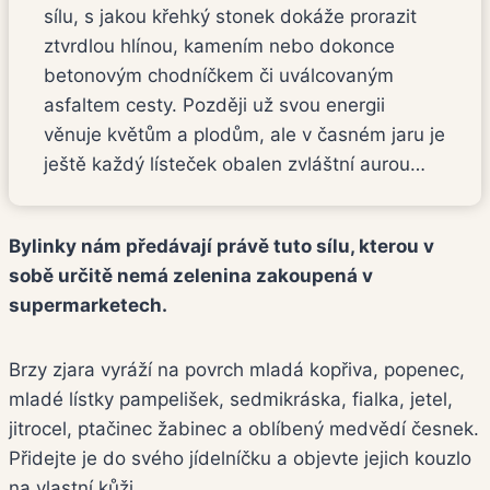
sílu, s jakou křehký stonek dokáže prorazit
ztvrdlou hlínou, kamením nebo dokonce
betonovým chodníčkem či uválcovaným
asfaltem cesty. Později už svou energii
věnuje květům a plodům, ale v časném jaru je
ještě každý lísteček obalen zvláštní aurou…
Bylinky nám předávají právě tuto sílu, kterou v
sobě určitě nemá zelenina zakoupená v
supermarketech.
Brzy zjara vyráží na povrch mladá kopřiva, popenec,
mladé lístky pampelišek, sedmikráska, fialka, jetel,
jitrocel, ptačinec žabinec a oblíbený medvědí česnek.
Přidejte je do svého jídelníčku a objevte jejich kouzlo
na vlastní kůži.