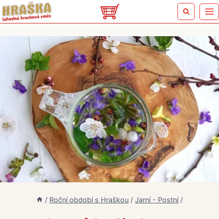
Přeskočit
na
obsah
/
Roční období s Hraškou
/
Jarní - Postní
/