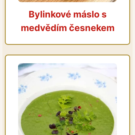
Bylinkové máslo s
medvědím česnekem