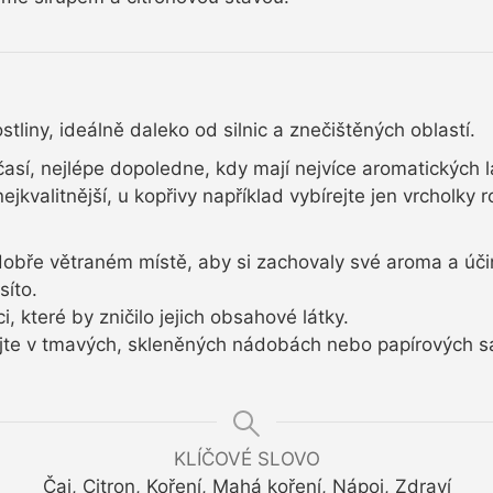
ostliny, ideálně daleko od silnic a znečištěných oblastí.
časí, nejlépe dopoledne, kdy mají nejvíce aromatických l
ejkvalitnější, u kopřivy například vybírejte jen vrcholky ro
dobře větraném místě, aby si zachovaly své aroma a účink
síto.
 které by zničilo jejich obsahové látky.
ujte v tmavých, skleněných nádobách nebo papírových s
KLÍČOVÉ SLOVO
Čaj, Citron, Koření, Mahá koření, Nápoj, Zdraví