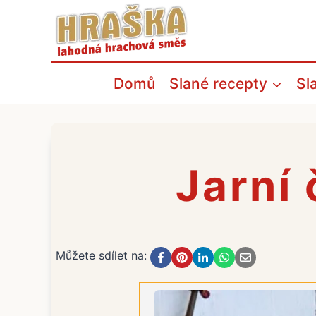
Přeskočit
na
obsah
Domů
Slané recepty
Sl
Jarní 
Můžete sdílet na: