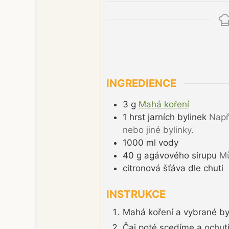
INGREDIENCE
3
g
Mahá koření
1
hrst
jarních bylinek
Např
nebo jiné bylinky.
1000
ml
vody
40
g
agávového sirupu
Mů
citronová šťáva dle chuti
INSTRUKCE
Mahá koření a vybrané by
Čaj poté scedíme a ochut