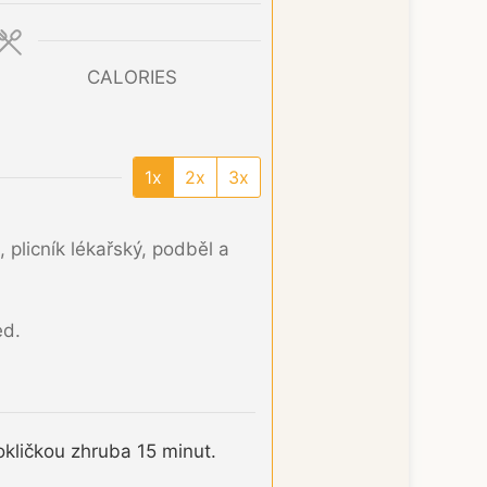
CALORIES
1x
2x
3x
 plicník lékařský, podběl a
ed.
kličkou zhruba 15 minut.