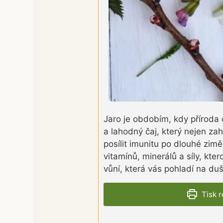
Jaro je obdobím, kdy příroda 
a lahodný čaj, který nejen zahř
posílit imunitu po dlouhé zimě
vitamínů, minerálů a síly, kter
vůní, která vás pohladí na duši
Tisk 