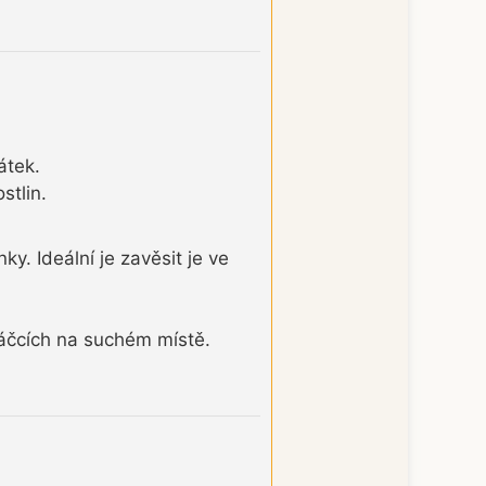
átek.
stlin.
y. Ideální je zavěsit je ve
áčcích na suchém místě.