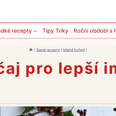
adké recepty
Tipy Triky
Roční období s 
/
Slané recepty
/
Mahá koření
/
čaj pro lepší 