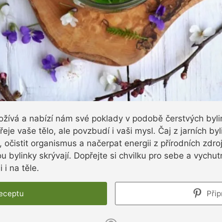
ožívá a nabízí nám své poklady v podobě čerstvých bylin
eje vaše tělo, ale povzbudí i vaši mysl. Čaj z jarních by
, očistit organismus a načerpat energii z přírodních zdro
ou bylinky skrývají. Dopřejte si chvilku pro sebe a vychut
 i na těle.
receptu
Přip