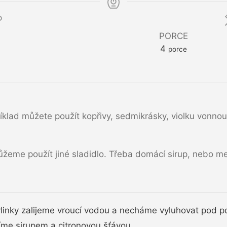
PORCE
4
porce
íklad můžete použít kopřivy, sedmikrásky, violku vonnou,
žeme použít jiné sladidlo. Třeba domácí sirup, nebo m
linky zalijeme vroucí vodou a necháme vyluhovat pod po
íme sirupem a citronovou šťávou.