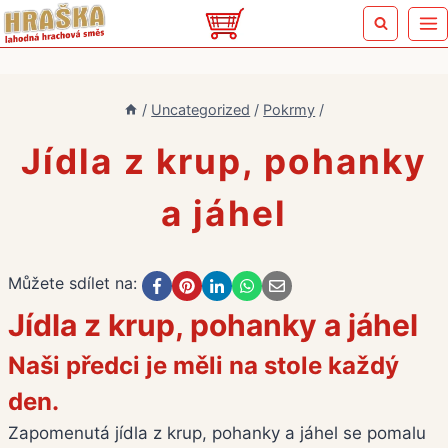
Přeskočit
na
obsah
/
Uncategorized
/
Pokrmy
/
Jídla z krup, pohanky
a jáhel
Můžete sdílet na:
Jídla z krup, pohanky a jáhel
Naši předci je měli na stole každý
den.
Zapomenutá jídla z krup, pohanky a jáhel se pomalu