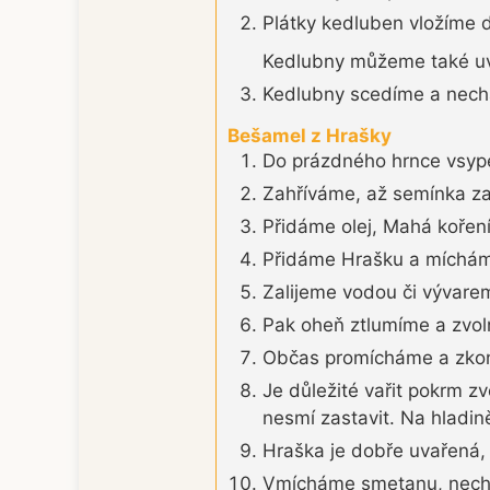
Plátky kedluben vložíme 
Kedlubny můžeme také uva
Kedlubny scedíme a nech
Bešamel z Hrašky
Do prázdného hrnce vsype
Zahříváme, až semínka z
Přidáme olej, Mahá koření
Přidáme Hrašku a míchá
Zalijeme vodou či vývare
Pak oheň ztlumíme a zvol
Občas promícháme a zkont
Je důležité vařit pokrm z
nesmí zastavit. Na hladině
Hraška je dobře uvařená, 
Vmícháme smetanu, nechá