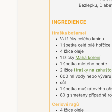
Bezlepku, Diabet
INGREDIENCE
Hraška bešamel
½
lžičky
celého kmínu
1
špetka
celé bílé hořčice
4
lžíce
oleje
1
lžičky
Mahá koření
1
špetka
mletého pepře
2
lžíce
Hrašky na zahušťo
600
ml
vody nebo vývaru
sůl
1
špetka
muškátového oří
80
g
smetany případně ro
Ceriové ragů
4
lžíce
oleje