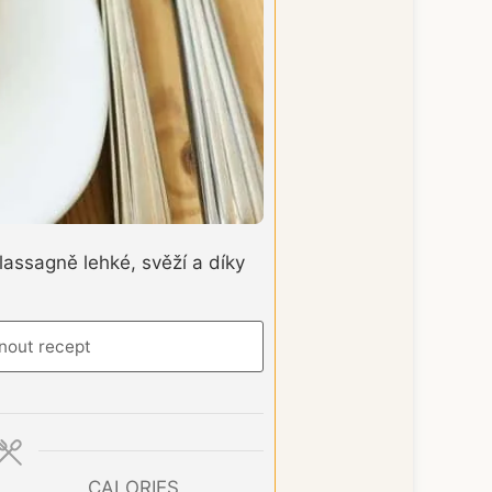
lassagně lehké, svěží a díky
nout recept
CALORIES