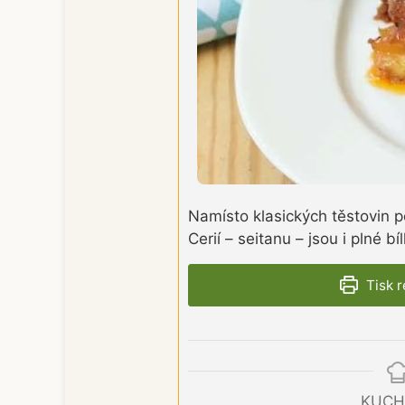
Namísto klasických těstovin p
Cerií – seitanu – jsou i plné bí
Tisk 
KUCH