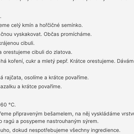
.
me celý kmín a hořčičné semínko.
ačnou vyskakovat. Občas promícháme.
rájenou cibuli.
a orestujeme cibuli do zlatova.
á koření, cukr a mletý pepř. Krátce orestujeme. Dávám
 rajčata, osolíme a krátce povaříme.
azalku a krátce povaříme.
160 °C.
řeme připraveným bešamelem, na něj vyskládáme vrstvu
ho ragú a posypeme nastrouhaným sýrem.
ouho, dokud nespotřebujeme všechny ingredience.