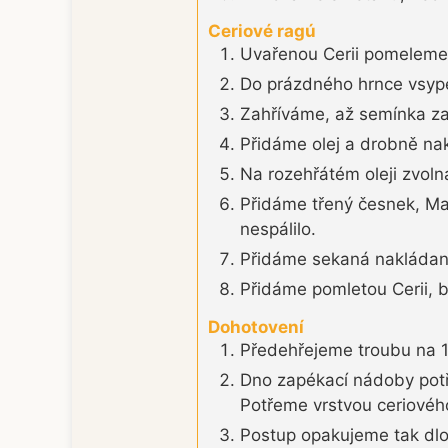
Ceriové ragú
Uvařenou Cerii pomeleme
Do prázdného hrnce vsype
Zahříváme, až semínka z
Přidáme olej a drobně nak
Na rozehřátém oleji zvoln
Přidáme třený česnek, Mah
nespálilo.
Přidáme sekaná nakládaná
Přidáme pomletou Cerii, b
Dohotovení
Předehřejeme troubu na 
Dno zapékací nádoby pot
Potřeme vrstvou ceriové
Postup opakujeme tak dl