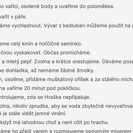
do vařící, osolené body a uvaříme do poloměkka.
řit v páře.
áme vychladnout. Vývar z kedluben můžeme použít na 
me celý kmín a hořčičné semínko.
ačnou vyskakovat. Občas promícháme.
 a mletý pepř. Zvolna a krátce orestujeme. Dáváme pozor
me dohladka, až nemáme žádné žmolky.
m, osolíme, přidáme muškátový oříšek a za stálého mích
na vaříme 20 minut pod pokličkou.
rolujeme, zda se Hraška nepřipaluje.
volna, nikoliv zprudka, aby se voda zbytečně nevyvařova
 je stále vidět jemné vlnění.
když má lahodnou chuť a není cítit po hrachu.
me ho přejít varem a rozmixujeme ponorným mixerem 