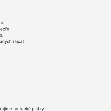
ru
pepře
ku
aných rajčat
ájíme na tenké plátky.