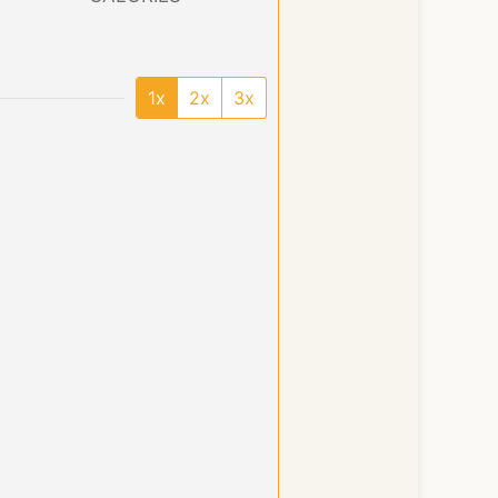
1x
2x
3x