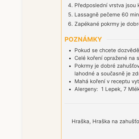
Předposlední vrstva jsou 
Lassagně pečeme 60 minut 
Zapékané pokrmy je dobré 
POZNÁMKY
Pokud se chcete dozvědět 
Celé koření opražené na s
Pokrmy je dobré zahušťov
lahodné a současně je zdr
Mahá koření v receptu vyt
Alergeny: 1 Lepek, 7 Mlé
Hraška, Hraška na zahušťov