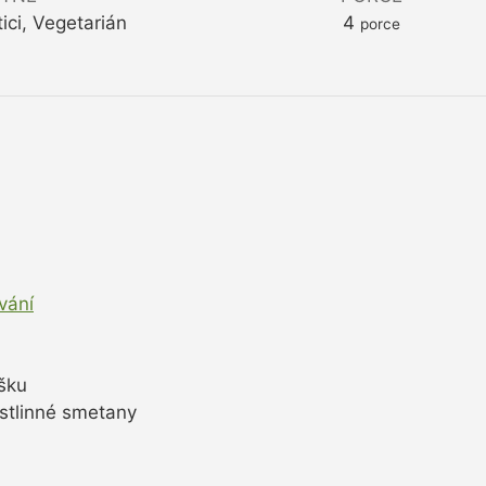
ici, Vegetarián
4
porce
vání
šku
stlinné smetany