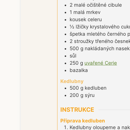
2
malé
očištěné cibule
1
malá
mrkev
kousek
celeru
½
lžičky
krystalového cuk
špetka
mletého černého 
2
stroužky
třeného česne
500
g
nakládaných nasek
sůl
250
g
uvařené Cerie
bazalka
Kedlubny
500
g
kedluben
200
g
sýru
INSTRUKCE
Příprava kedluben
Kedlubny oloupeme a nakr