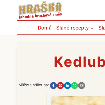
Přeskočit
na
obsah
Domů
Slané recepty
Sl
Kedlub
Můžete sdílet na: