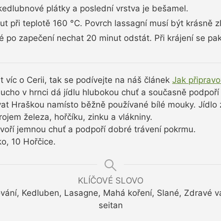
kedlubnové plátky a poslední vrstva je bešamel.
při teplotě 160 °C. Povrch lassagní musí být krásně zl
po zapečení nechat 20 minut odstát. Při krájení se pak
víc o Cerii, tak se podívejte na náš článek
Jak připravo
ucho v hrnci dá jídlu hlubokou chuť a současně podpoří
at Hraškou namísto běžně používané bílé mouky. Jídlo
ojem železa, hořčíku, zinku a vlákniny.
voří jemnou chuť a podpoří dobré trávení pokrmu.
ko, 10 Hořčice.
KLÍČOVÉ SLOVO
ání, Kedluben, Lasagne, Mahá koření, Slané, Zdravé vař
seitan