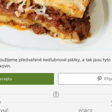
oužijeme předvařené kedlubnové plátky, a tak jsou tyto 
lkovin.
receptu
Přip
YNĚ
PORCE