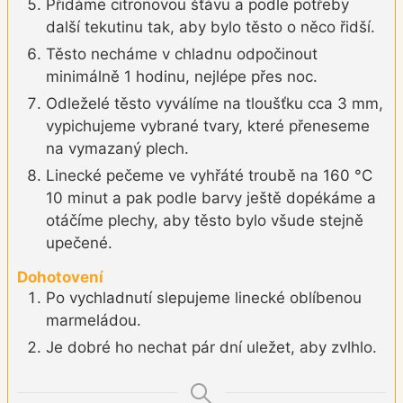
Přidáme citronovou šťávu a podle potřeby
další tekutinu tak, aby bylo těsto o něco řidší.
Těsto necháme v chladnu odpočinout
minimálně 1 hodinu, nejlépe přes noc.
Odleželé těsto vyválíme na tloušťku cca 3 mm,
vypichujeme vybrané tvary, které přeneseme
na vymazaný plech.
Linecké pečeme ve vyhřáté troubě na 160 °C
10 minut a pak podle barvy ještě dopékáme a
otáčíme plechy, aby těsto bylo všude stejně
upečené.
Dohotovení
Po vychladnutí slepujeme linecké oblíbenou
marmeládou.
Je dobré ho nechat pár dní uležet, aby zvlhlo.