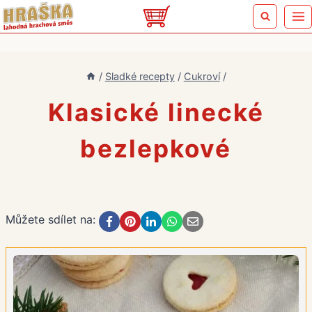
Přeskočit
na
obsah
/
Sladké recepty
/
Cukroví
/
Klasické linecké
bezlepkové
Můžete sdílet na: