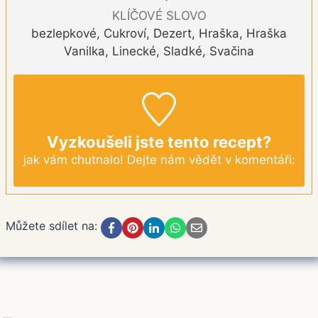
KLÍČOVÉ SLOVO
bezlepkové, Cukroví, Dezert, Hraška, Hraška
Vanilka, Linecké, Sladké, Svačina
Vyzkoušeli jste tento recept?
jak vám chutnalo! Dejte nám vědět v komentáři:
Můžete sdílet na: