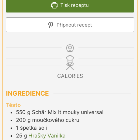
Tisk receptu
Připnout recept
CALORIES
INGREDIENCE
Těsto
550
g
Schär Mix it mouky universal
200
g
moučkového cukru
1
špetka
soli
25
g
Hrašky Vanilka