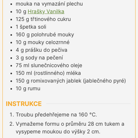
mouka na vymazání plechu
10
g
Hrašky Vanilka
125
g
třtinového cukru
1
špetka
soli
160
g
polohrubé mouky
10
g
mouky celozrnné
4
g
prášku do pečiva
3
g
sody na pečení
75
ml
slunečnicového oleje
150
ml
(rostlinného) mléka
150
g
romixovaných jablek (jablečného pyré)
10
g
rumu
INSTRUKCE
Troubu předehřejeme na 160 °C.
Vymažeme formu o průměru 28 cm tukem a
vysypeme moukou do výšky 2 cm.