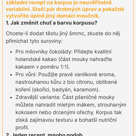
základní recept na korpus je neuvěřitelně
variabilní. Stačí pár drobných úprav a pokaždé
vytvoříte úplně jiný domácí moučník.
1. Jak změnit chuť a barvu korpusu?
Chcete-li dodat těstu jiný šmrnc, zkuste do něj
přimíchat tyto suroviny:
Pro milovníky čokolády: Přidejte kvalitní
holandské kakao (část mouky nahraďte
kakaem v poměru 1:1).
Pro vůni: Použijte pravé vanilkové aroma,
nastrouhanou kůru z bio citronu, oblibené
koření (skořici, badyán, karamom).
Zdravější varianta: Část pšeničné mouky
můžete nahradit mletým mákem, strouhaným
kokosem nebo drcenými ořechy. Korpus tak
získá zajímavou texturu a bohatší nutriční
profil.
2. Jeden recept, mnoho podob