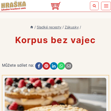
Přeskočit
na
obsah
/
Sladké recepty
/
Zákusky
/
Korpus bez vajec
Můžete sdílet na: