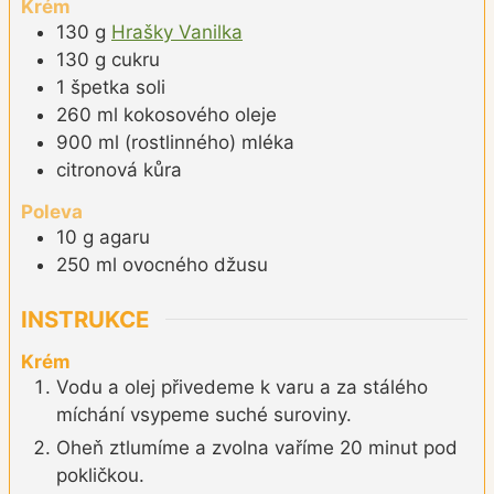
Krém
130
g
Hrašky Vanilka
130
g
cukru
1
špetka
soli
260
ml
kokosového oleje
900
ml
(rostlinného) mléka
citronová kůra
Poleva
10
g
agaru
250
ml
ovocného džusu
INSTRUKCE
Krém
Vodu a olej přivedeme k varu a za stálého
míchání vsypeme suché suroviny.
Oheň ztlumíme a zvolna vaříme 20 minut pod
pokličkou.