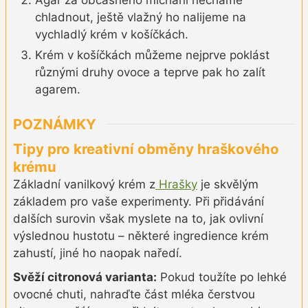
Agar za občasného míchání necháme
chladnout, ještě vlažný ho nalijeme na
vychladlý krém v košíčkách.
Krém v košíčkách můžeme nejprve poklást
různými druhy ovoce a teprve pak ho zalít
agarem.
POZNÁMKY
Tipy pro kreativní obměny hraškového
krému
Základní vanilkový krém z
Hrašky
je skvělým
základem pro vaše experimenty. Při přidávání
dalších surovin však myslete na to, jak ovlivní
výslednou hustotu – některé ingredience krém
zahustí, jiné ho naopak naředí.
Svěží citronová varianta:
Pokud toužíte po lehké
ovocné chuti, nahraďte část mléka čerstvou