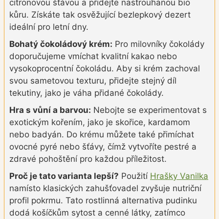
citronovou šťávou a přidejte nastrouhanou bio
kůru. Získáte tak osvěžující bezlepkový dezert
ideální pro letní dny.
Bohatý čokoládový krém:
Pro milovníky čokolády
doporučujeme vmíchat kvalitní kakao nebo
vysokoprocentní čokoládu. Aby si krém zachoval
svou sametovou texturu, přidejte stejný díl
tekutiny, jako je váha přidané čokolády.
Hra s vůní a barvou:
Nebojte se experimentovat s
exotickým kořením, jako je skořice, kardamom
nebo badyán. Do krému můžete také přimíchat
ovocné pyré nebo šťávy, čímž vytvoříte pestré a
zdravé pohoštění pro každou příležitost.
Proč je tato varianta lepší?
Použití
Hrašky Vanilka
namísto klasických zahušťovadel zvyšuje nutriční
profil pokrmu. Tato rostlinná alternativa pudinku
dodá košíčkům sytost a cenné látky, zatímco