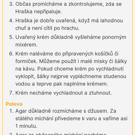
Občas promícháme a zkontrolujeme, zda se
Hraška nepřipaluje.
Hraška je dobře uvařená, když má lahodnou
chuť a není cítit po hrachu.
Uvařený krém důkladně vyšleháme ponorným
mixérem.
Krém naléváme do připravených košíčků či
formiček. Můžeme použít i malé misky či šálky
na kávu. Pokud chceme krém po vychladnutí
vyklopit, šálky nejprve vypláchneme studenou
vodou a teprve pak naplníme krémem.
Krém necháme vychladnout a ztuhnout.
Poleva
Agar důkladně rozmícháme s džusem. Za
stálého míchání přivedeme k varu a vaříme asi
1 minutu.