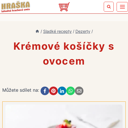
Přeskočit
na
obsah
/
Sladké recepty
/
Dezerty
/
Krémové košíčky s
ovocem
Můžete sdílet na: