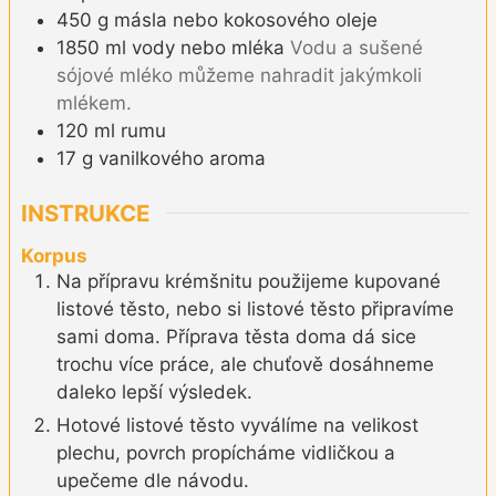
450
g
másla nebo kokosového oleje
1850
ml
vody nebo mléka
Vodu a sušené
sójové mléko můžeme nahradit jakýmkoli
mlékem.
120
ml
rumu
17
g
vanilkového aroma
INSTRUKCE
Korpus
Na přípravu krémšnitu použijeme kupované
listové těsto, nebo si listové těsto připravíme
sami doma. Příprava těsta doma dá sice
trochu více práce, ale chuťově dosáhneme
daleko lepší výsledek.
Hotové listové těsto vyválíme na velikost
plechu, povrch propícháme vidličkou a
upečeme dle návodu.