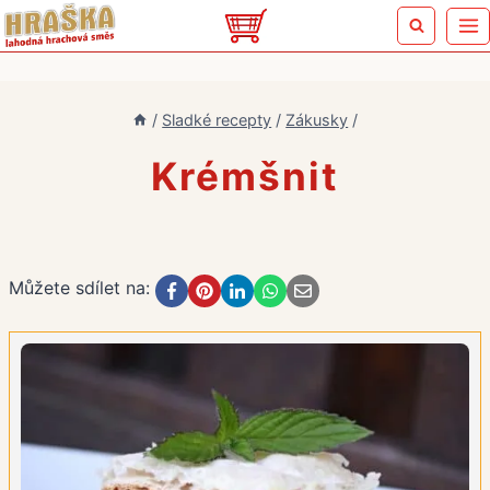
Přeskočit
na
obsah
/
Sladké recepty
/
Zákusky
/
Krémšnit
Můžete sdílet na: