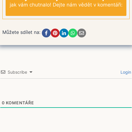
jak vám chutnalo! Dejte nám vědět v komentáři:
Můžete sdílet na:
Subscribe
Login
0
KOMENTÁŘE