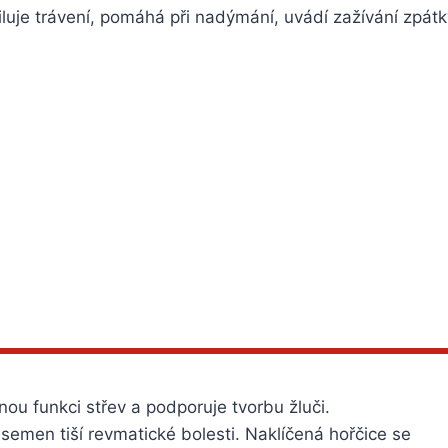
iluje trávení, pomáhá při nadýmání, uvádí zažívání zpátk
nou funkci střev a podporuje tvorbu žluči.
semen tiší revmatické bolesti. Naklíčená hořčice se