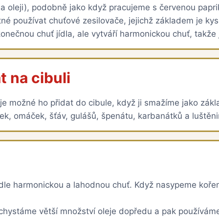
 oleji), podobně jako když pracujeme s červenou papriko
tné používat chuťové zesilovače, jejichž základem je kys
onečnou chuť jídla, ale vytváří harmonickou chuť, takže
 na cibuli
 je možné ho přidat do cibule, když ji smažíme jako zák
vek, omáček, šťáv, gulášů, špenátu, karbanátků a luštěni
v jídle harmonickou a lahodnou chuť. Když nasypeme koře
achystáme větší množství oleje dopředu a pak používám