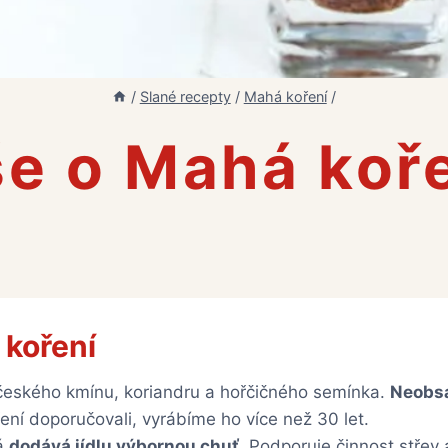
/
Slané recepty
/
Mahá koření
/
e o Mahá koř
 koření
: českého kmínu, koriandru a hořčičného semínka.
Neobsa
ní doporučovali, vyrábíme ho více než 30 let.
rá
dodává jídlu výbornou chuť
. Podporuje činnost střev