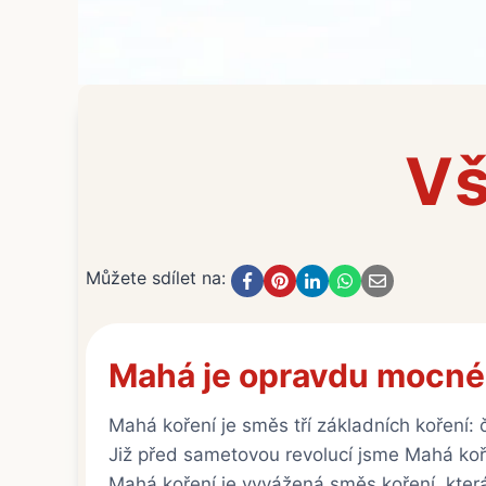
Vš
Můžete sdílet na:
Mahá je opravdu mocné
Mahá koření je směs tří základních koření
Již před sametovou revolucí jsme Mahá koře
Mahá koření je vyvážená směs koření, kte