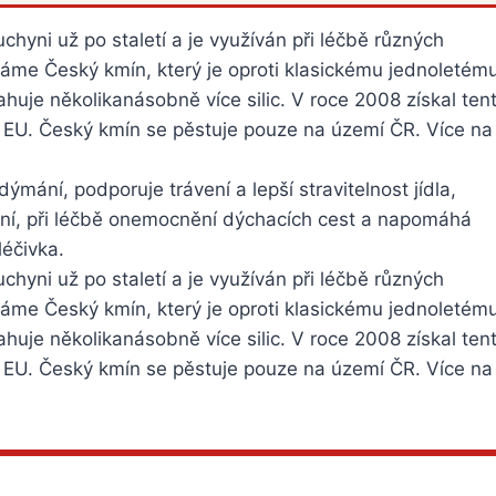
chyni už po staletí a je využíván při léčbě různých
váme Český kmín, který je oproti klasickému jednoletém
huje několikanásobně více silic. V roce 2008 získal ten
 EU. Český kmín se pěstuje pouze na území ČR. Více na
mání, podporuje trávení a lepší stravitelnost jídla,
zení, při léčbě onemocnění dýchacích cest a napomáhá
léčivka.
chyni už po staletí a je využíván při léčbě různých
váme Český kmín, který je oproti klasickému jednoletém
huje několikanásobně více silic. V roce 2008 získal ten
 EU. Český kmín se pěstuje pouze na území ČR. Více na