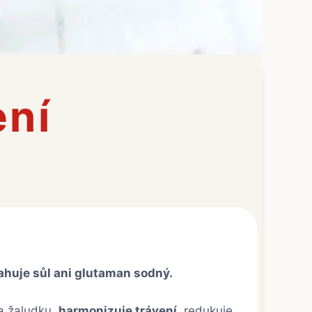
ení
huje sůl ani glutaman sodný.
 a žaludku,
harmonizuje trávení
, redukuje