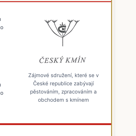
u
to
Zájmové sdružení, které se v
České republice zabývají
u
pěstováním, zpracováním a
to
obchodem s kmínem