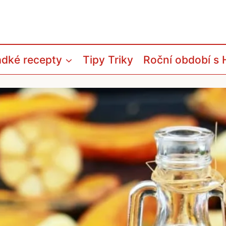
adké recepty
Tipy Triky
Roční období s 