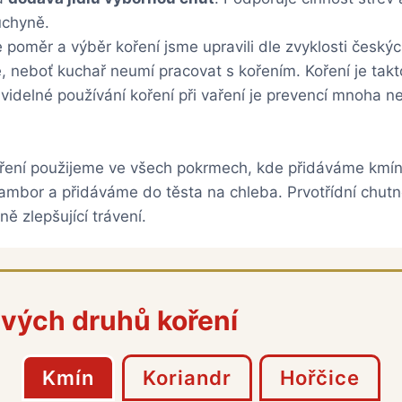
uchyně.
 poměr a výběr koření jsme upravili dle zvyklosti český
 neboť kuchař neumí pracovat s kořením. Koření je takt
videlné používání koření při vaření je prevencí mnoha n
ření použijeme ve všech pokrmech, kde přidáváme kmín
ambor a přidáváme do těsta na chleba. Prvotřídní chutn
ě zlepšující trávení.
ivých druhů koření
Kmín
Koriandr
Hořčice