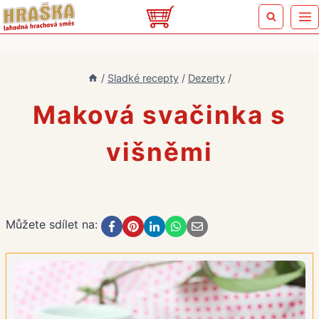
Přeskočit
na
obsah
/
Sladké recepty
/
Dezerty
/
Maková svačinka s
višněmi
Můžete sdílet na: