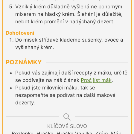
Vzniklý krém důkladně vyšleháme ponorným
mixerem na hladký krém. Šlehání je důležité,
neboť krém promění v nadýchaný dezert.
Dohotovení
Do misek střídavě klademe sušenky, ovoce a
vyšlehaný krém.
POZNÁMKY
Pokud vás zajímají další recepty z máku, určitě
se podívejte na náš článek
Proč jíst mák
.
Pokud jste milovníci máku, tak se
nezapomeňte se podívat na další makové
dezerty.
KLÍČOVÉ SLOVO
Bezlepku, Hraška, Hraška Vanilka, Krém, Mák,