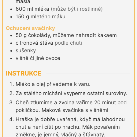
másla
600
ml
mléka
(může být i rostlinné)
150
g
mletého máku
Ochucení svačinky
50
g
čokolády, můžeme nahradit kakaem
citronová šťáva
podle chuti
sušenky
višně či jiné ovoce
INSTRUKCE
Mléko a olej přivedeme k varu.
Za stálého míchání vsypeme ostatní suroviny.
Oheň ztlumíme a zvolna vaříme 20 minut pod
pokličkou. Maková svačinka s višněmi
Hraška je dobře uvařená, když má lahodnou
chuť a není cítit po hrachu. Mák povařením
změkne, je jemný, vláčný a šťávnatý.