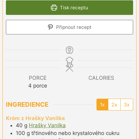
Tisk receptu
Připnout recept
PORCE
CALORIES
4
porce
INGREDIENCE
1x
2x
3x
Krém z Hrašky Vanilka
40
g
Hrašky Vanilka
100
g
třtinového nebo krystalového cukru