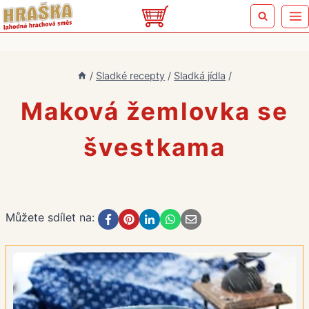
Přeskočit
na
obsah
/
Sladké recepty
/
Sladká jídla
/
Maková žemlovka se
švestkama
Můžete sdílet na: