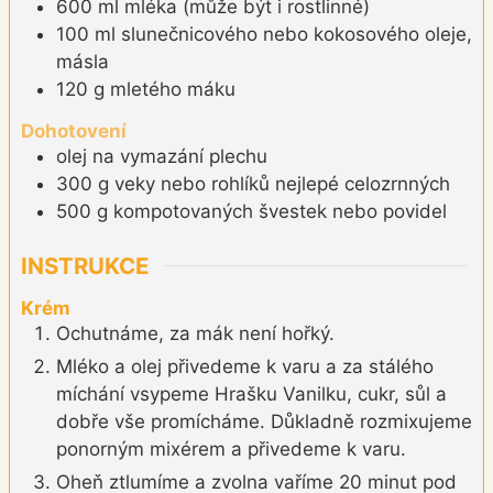
600
ml
mléka (může být i rostlinné)
100
ml
slunečnicového nebo kokosového oleje,
másla
120
g
mletého máku
Dohotovení
olej na vymazání plechu
300
g
veky nebo rohlíků nejlepé celozrnných
500
g
kompotovaných švestek nebo povidel
INSTRUKCE
Krém
Ochutnáme, za mák není hořký.
Mléko a olej přivedeme k varu a za stálého
míchání vsypeme Hrašku Vanilku, cukr, sůl a
dobře vše promícháme. Důkladně rozmixujeme
ponorným mixérem a přivedeme k varu.
Oheň ztlumíme a zvolna vaříme 20 minut pod