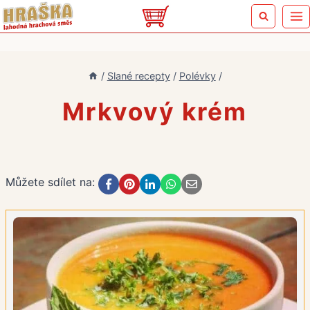
Přeskočit
na
obsah
/
Slané recepty
/
Polévky
/
Mrkvový krém
Můžete sdílet na: