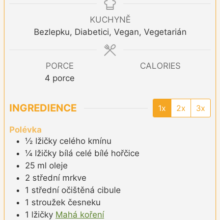
KUCHYNĚ
Bezlepku, Diabetici, Vegan, Vegetarián
PORCE
CALORIES
4
porce
INGREDIENCE
1x
2x
3x
Polévka
½
lžičky
celého kmínu
¼
lžičky
bílá celé bílé hořčice
25
ml
oleje
2
střední
mrkve
1
střední
očištěná cibule
1
stroužek
česneku
1
lžičky
Mahá koření