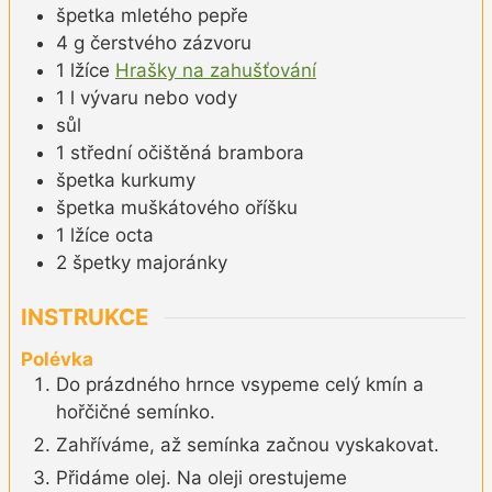
špetka
mletého pepře
4
g
čerstvého zázvoru
1
lžíce
Hrašky na zahušťování
1
l
vývaru nebo vody
sůl
1
střední
očištěná brambora
špetka
kurkumy
špetka
muškátového oříšku
1
lžíce
octa
2
špetky
majoránky
INSTRUKCE
Polévka
Do prázdného hrnce vsypeme celý kmín a
hořčičné semínko.
Zahříváme, až semínka začnou vyskakovat.
Přidáme olej. Na oleji orestujeme