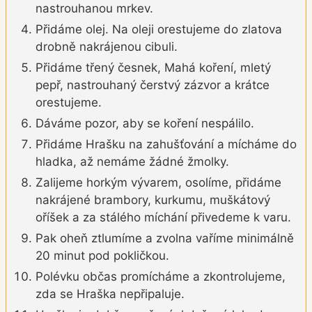
nastrouhanou mrkev.
Přidáme olej. Na oleji orestujeme do zlatova
drobně nakrájenou cibuli.
Přidáme třený česnek, Mahá koření, mletý
pepř, nastrouhaný čerstvý zázvor a krátce
orestujeme.
Dáváme pozor, aby se koření nespálilo.
Přidáme Hrašku na zahušťování a mícháme do
hladka, až nemáme žádné žmolky.
Zalijeme horkým vývarem, osolíme, přidáme
nakrájené brambory, kurkumu, muškátový
oříšek a za stálého míchání přivedeme k varu.
Pak oheň ztlumíme a zvolna vaříme minimálně
20 minut pod pokličkou.
Polévku občas promícháme a zkontrolujeme,
zda se Hraška nepřipaluje.