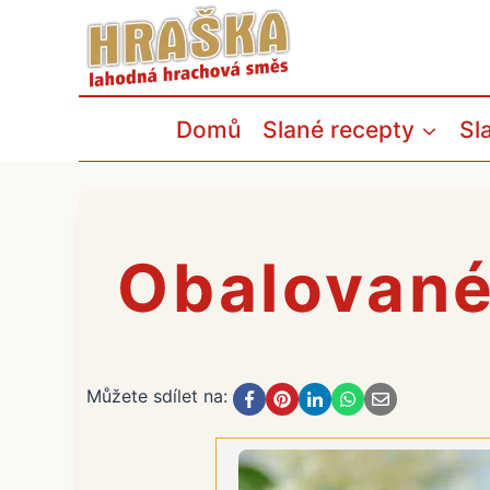
Přeskočit
na
obsah
Domů
Slané recepty
Sl
Obalované
Můžete sdílet na: