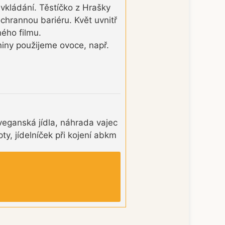
 vkládání. Těstíčko z Hrašky
chrannou bariéru. Květ uvnitř
ého filmu.
iny použijeme ovoce, např.
veganská jídla, náhrada vajec
y, jídelníček při kojení abkm