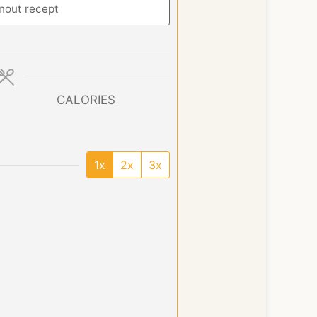
nout recept
CALORIES
1x
2x
3x