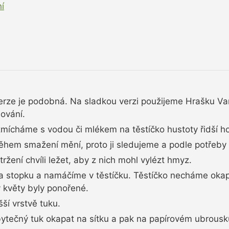
í
verze je podobná. Na sladkou verzi použijeme Hrašku Van
ování.
mícháme s vodou či mlékem na těstíčko hustoty řidší ho
během smažení mění, proto ji sledujeme a podle potřeby
žení chvíli ležet, aby z nich mohl vylézt hmyz.
za stopku a namáčíme v těstíčku. Těstíčko necháme oka
 květy byly ponořené.
ší vrstvě tuku.
tečný tuk okapat na sítku a pak na papírovém ubrousk