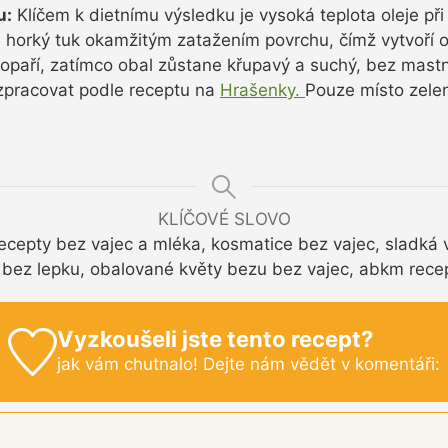
u:
Klíčem k dietnímu výsledku je vysoká teplota oleje při
 horký tuk okamžitým zatažením povrchu, čímž vytvoří o
opaří, zatímco obal zůstane křupavý a suchý, bez mastn
zpracovat podle receptu na
Hrašenky.
Pouze místo zelen
KLÍČOVÉ SLOVO
ecepty bez vajec a mléka, kosmatice bez vajec, sladká 
 bez lepku, obalované květy bezu bez vajec, abkm recept
Vyzkoušeli jste tento recept?
jak vám chutnalo! Dejte nám vědět v komentáři: