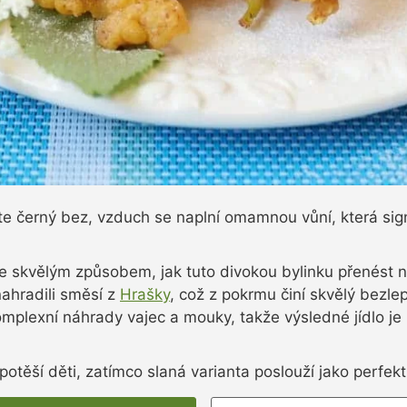
e černý bez, vzduch se naplní omamnou vůní, která signa
e skvělým způsobem, jak tuto divokou bylinku přenést n
nahradili směsí z
Hrašky
, což z pokrmu činí skvělý bezl
komplexní náhrady vajec a mouky, takže výsledné jídlo je
otěší děti, zatímco slaná varianta poslouží jako perfekt