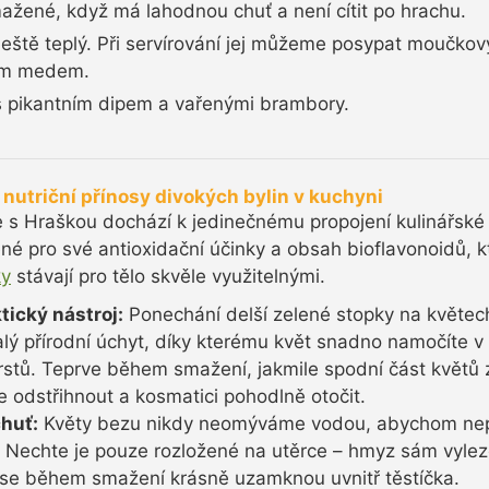
ažené, když má lahodnou chuť a není cítit po hrachu.
eště teplý. Při servírování jej můžeme posypat moučkový
ým medem.
 s pikantním dipem a vařenými brambory.
nutriční přínosy divokých bylin v kuchyni
ce s Hraškou dochází k jedinečnému propojení kulinářské 
é pro své antioxidační účinky a obsah bioflavonoidů, k
ky
stávají pro tělo skvěle využitelnými.
tický nástroj:
Ponechání delší zelené stopky na květec
lý přírodní úchyt, díky kterému květ snadno namočíte v 
prstů. Teprve během smažení, jakmile spodní část květů 
 odstřihnout a kosmatici pohodlně otočit.
chuť:
Květy bezu nikdy neomýváme vodou, abychom nepřiš
ě. Nechte je pouze rozložené na utěrce – hmyz sám vyl
é se během smažení krásně uzamknou uvnitř těstíčka.