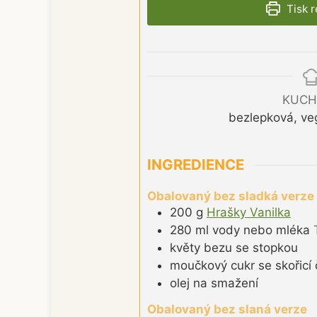
Tisk 
KUCH
bezlepková, ve
INGREDIENCE
Obalovaný bez sladká verze
200
g
Hrašky Vanilka
280
ml
vody nebo mléka
květy bezu se stopkou
moučkový cukr se skořicí č
olej na smažení
Obalovaný bez slaná verze