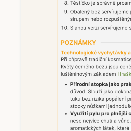
Těstíčko je správně prosm
Obalený bez servírujeme j
sirupem nebo rozpuštěn
Slanou verzi servírujeme
POZNÁMKY
Technologické vychytávky a 
Při přípravě tradiční kosmati
Květy černého bezu jsou ceněn
luštěninovým základem
Hraš
Přírodní stopka jako prak
důvod. Slouží jako dokona
tuku bez rizika popálení 
stopky nůžkami jednoduše
Využití pylu pro plnější 
nese nejvíce chuti a vůn
aromatických látek, kter