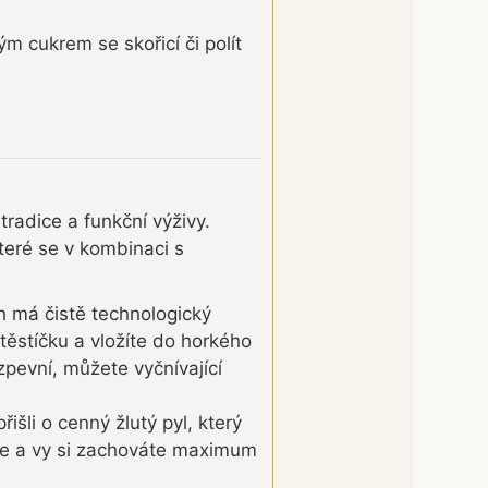
m cukrem se skořicí či polít
tradice a funkční výživy.
teré se v kombinaci s
h má čistě technologický
těstíčku a vložíte do horkého
zpevní, můžete vyčnívající
li o cenný žlutý pyl, který
eze a vy si zachováte maximum