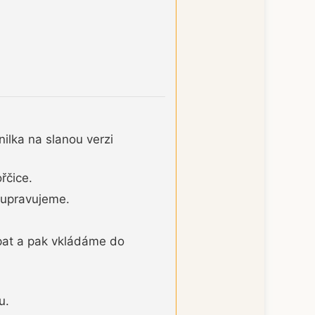
ilka na slanou verzi
řčice.
 upravujeme.
pat a pak vkládáme do
u.