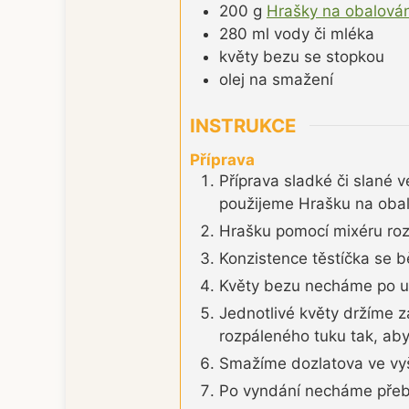
200
g
Hrašky na obalován
280
ml
vody či mléka
květy bezu se stopkou
olej na smažení
INSTRUKCE
Příprava
Příprava sladké či slané 
použijeme Hrašku na obal
Hrašku pomocí mixéru roz
Konzistence těstíčka se 
Květy bezu necháme po utr
Jednotlivé květy držíme 
rozpáleného tuku tak, aby
Smažíme dozlatova ve vyš
Po vyndání necháme přeby