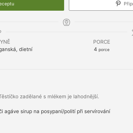
receptu
Přip
YNĚ
PORCE
ganská, dietní
4
porce
Těstíčko zadělané s mlékem je lahodnější.
i agáve sirup na posypaní/polití při servírování