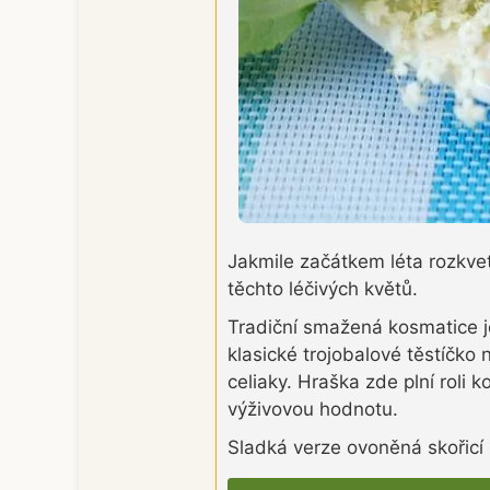
Jakmile začátkem léta rozkvet
těchto léčivých květů.
Tradiční smažená kosmatice j
klasické trojobalové těstíčko 
celiaky. Hraška zde plní roli 
výživovou hodnotu.
Sladká verze ovoněná skořicí p